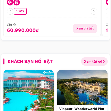
10/12
Giá từ:
Giá
Xem chi tiết
60.990.000đ
1
KHÁCH SẠN NỔI BẬT
Xem tất cả
Vinpearl Wonderworld Phu