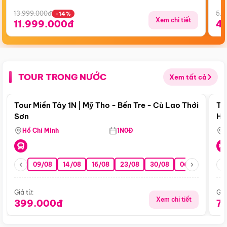
13.999.000đ
5.5
-14%
Xem chi tiết
11.999.000đ
4
TOUR TRONG NƯỚC
Xem tất cả
Điểm nổi bật
Tour Miền Tây 1N | Mỹ Tho - Bến Tre - Cù Lao Thới
To
Sơn
Hu
Hồ Chí Minh
1N0Đ
09/08
14/08
16/08
23/08
30/08
06/09
13/0
Giá từ:
Giá
Xem chi tiết
399.000đ
7