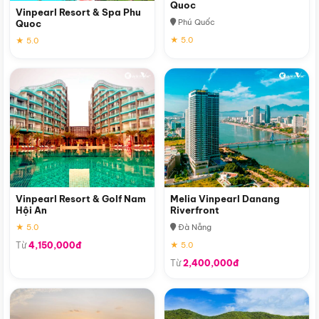
Quoc
Vinpearl Resort & Spa Phu
Phú Quốc
Quoc
★ 5.0
★ 5.0
Vinpearl Resort & Golf Nam
Melia Vinpearl Danang
Hội An
Riverfront
★ 5.0
Đà Nẵng
Từ
4,150,000đ
★ 5.0
Từ
2,400,000đ