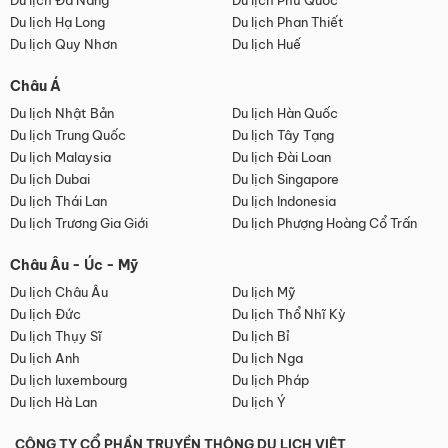
Du lịch Đà Nẵng
Du lịch Phú Quốc
Du lịch Hạ Long
Du lịch Phan Thiết
Du lịch Quy Nhơn
Du lịch Huế
Châu Á
Du lịch Nhật Bản
Du lịch Hàn Quốc
Du lịch Trung Quốc
Du lịch Tây Tạng
Du lịch Malaysia
Du lịch Đài Loan
Du lịch Dubai
Du lịch Singapore
Du lịch Thái Lan
Du lịch Indonesia
Du lịch Trương Gia Giới
Du lịch Phượng Hoàng Cổ Trấn
Châu Âu - Úc - Mỹ
Du lịch Châu Âu
Du lịch Mỹ
Du lịch Đức
Du lịch Thổ Nhĩ Kỳ
Du lịch Thụy Sĩ
Du lịch Bỉ
Du lịch Anh
Du lịch Nga
Du lịch luxembourg
Du lịch Pháp
Du lịch Hà Lan
Du lịch Ý
CÔNG TY CỔ PHẦN TRUYỀN THÔNG DU LỊCH VIỆT