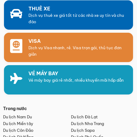
THUÊ XE
Dịch vụ thuê xe giá tốt từ các nhà xe uy tín và chu
đáo
VISA
Dịch vụ Visa nhanh, rẻ. Visa trọn gói, thủ tục đơn
giản
VÉ MÁY BAY
Vé máy bay giá rẻ nhất, nhiều khuyến mãi hấp dẫn
Trong nước
Du lịch Nam Du
Du lịch Đà Lạt
Du lịch Miền tây
Du lịch Nha Trang
Du lịch Côn Đảo
Du lịch Sapa