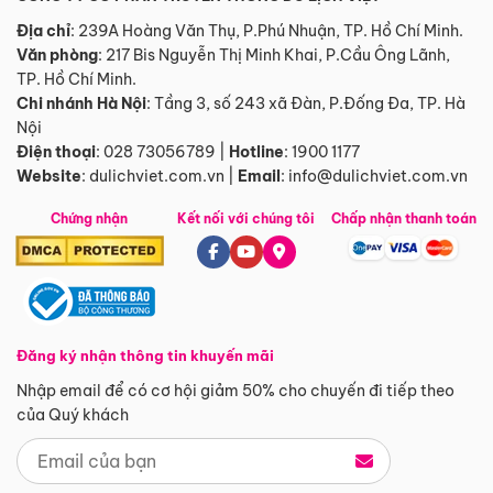
Địa chỉ
: 239A Hoàng Văn Thụ, P.Phú Nhuận, TP. Hồ Chí Minh.
Văn phòng
:
217 Bis Nguyễn Thị Minh Khai, P.Cầu Ông Lãnh,
TP. Hồ Chí Minh.
Chi nhánh Hà Nội
:
Tầng 3, số 243 xã Đàn, P.Đống Đa, TP. Hà
Nội
Điện thoại
:
028 73056789
|
Hotline
:
1900 1177
Website
:
dulichviet.com.vn
|
Email
:
info@dulichviet.com.vn
Chứng nhận
Kết nối với chúng tôi
Chấp nhận thanh toán
Đăng ký nhận thông tin khuyến mãi
Nhập email để có cơ hội giảm 50% cho chuyến đi tiếp theo
của Quý khách