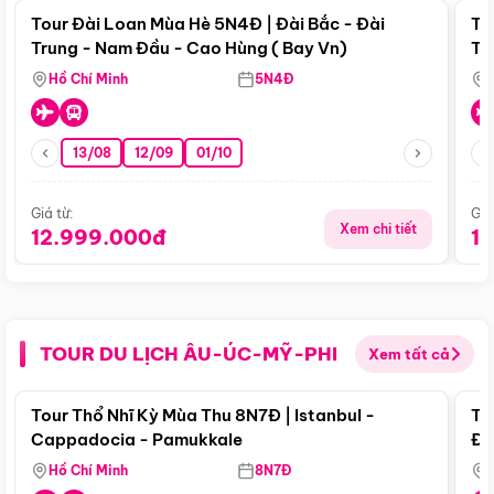
Tour Đài Loan Mùa Hè 5N4Đ | Đài Bắc - Đài
To
Trung - Nam Đầu - Cao Hùng ( Bay Vn)
Tr
Hồ Chí Minh
5N4Đ
13/08
12/09
01/10
Giá từ:
Giá
Xem chi tiết
12.999.000đ
1
TOUR DU LỊCH ÂU-ÚC-MỸ-PHI
Xem tất cả
Điểm nổi bật
Tour Thổ Nhĩ Kỳ Mùa Thu 8N7Đ | Istanbul -
To
Cappadocia - Pamukkale
Đế
Hồ Chí Minh
8N7Đ