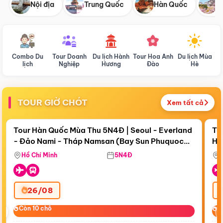
Nội địa
Trung Quốc
Hàn Quốc
N
Combo Du
Tour Doanh
Du lịch Hành
Tour Hoa Anh
Du lịch Mùa
D
lịch
Nghiệp
Hương
Đào
Hè
TOUR GIỜ CHÓT
Xem tất cả
Điểm nổi bật
Còn
18 ngày 17:54:50
Cò
Tour Hàn Quốc Mùa Thu 5N4Đ | Seoul - Everland
To
- Đảo Nami - Tháp Namsan (Bay Sun Phuquoc
Hò
Bay Sun Phuquoc Airways
Tặ
Airways)
Aq
Hồ Chí Minh
5N4Đ
26/08
‹
Còn 10 chỗ
Còn 10 chỗ
C
C