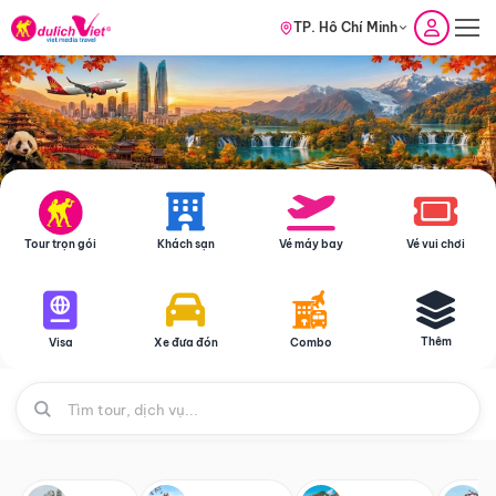
TP. Hồ Chí Minh
Tour trọn gói
Khách sạn
Vé máy bay
Vé vui chơi
Thêm
Visa
Xe đưa đón
Combo