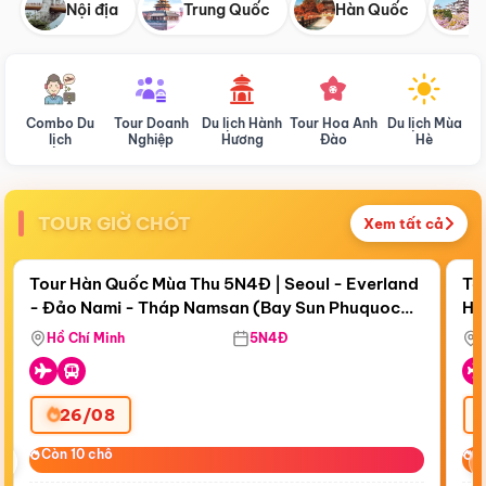
Nội địa
Trung Quốc
Hàn Quốc
N
Combo Du
Tour Doanh
Du lịch Hành
Tour Hoa Anh
Du lịch Mùa
D
lịch
Nghiệp
Hương
Đào
Hè
TOUR GIỜ CHÓT
Xem tất cả
Điểm nổi bật
Còn
18 ngày 11:10:14
Cò
Tour Hàn Quốc Mùa Thu 5N4Đ | Seoul - Everland
To
- Đảo Nami - Tháp Namsan (Bay Sun Phuquoc
Hò
Bay Sun Phuquoc Airways
Tặ
Airways)
Aq
Hồ Chí Minh
5N4Đ
26/08
‹
Còn 10 chỗ
Còn 10 chỗ
C
C