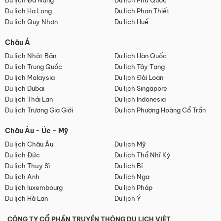
Du lịch Đà Nẵng
Du lịch Phú Quốc
Du lịch Hạ Long
Du lịch Phan Thiết
Du lịch Quy Nhơn
Du lịch Huế
Châu Á
Du lịch Nhật Bản
Du lịch Hàn Quốc
Du lịch Trung Quốc
Du lịch Tây Tạng
Du lịch Malaysia
Du lịch Đài Loan
Du lịch Dubai
Du lịch Singapore
Du lịch Thái Lan
Du lịch Indonesia
Du lịch Trương Gia Giới
Du lịch Phượng Hoàng Cổ Trấn
Châu Âu - Úc - Mỹ
Du lịch Châu Âu
Du lịch Mỹ
Du lịch Đức
Du lịch Thổ Nhĩ Kỳ
Du lịch Thụy Sĩ
Du lịch Bỉ
Du lịch Anh
Du lịch Nga
Du lịch luxembourg
Du lịch Pháp
Du lịch Hà Lan
Du lịch Ý
CÔNG TY CỔ PHẦN TRUYỀN THÔNG DU LỊCH VIỆT