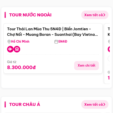
TOUR NƯỚC NGOÀI
Xem tất cả
Điểm nổi bật
Tour Thái Lan Mùa Thu 5N4Đ | Biển Jomtien -
To
Chợ Nổi - Muang Boran - Suanthai (Bay Vietnam
Ku
Airlines)
Si
Hồ Chí Minh
5N4Đ
Giá từ:
Xem chi tiết
8.300.000đ
Giá
1
TOUR CHÂU Á
Xem tất cả
Điểm nổi bật