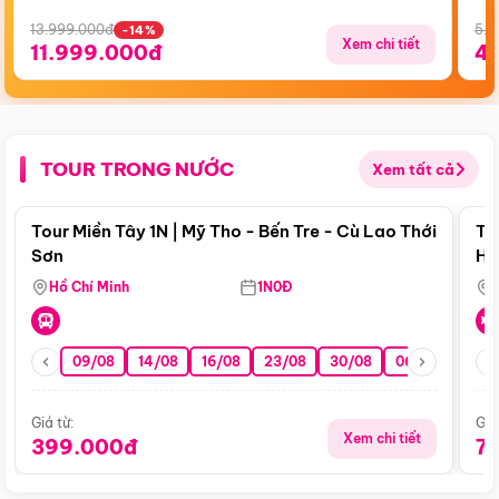
13.999.000đ
5.5
-14%
Xem chi tiết
11.999.000đ
4
TOUR TRONG NƯỚC
Xem tất cả
Điểm nổi bật
Tour Miền Tây 1N | Mỹ Tho - Bến Tre - Cù Lao Thới
To
Sơn
Hu
Hồ Chí Minh
1N0Đ
09/08
14/08
16/08
23/08
30/08
06/09
13/0
Giá từ:
Giá
Xem chi tiết
399.000đ
7