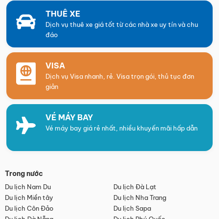
THUÊ XE
Dịch vụ thuê xe giá tốt từ các nhà xe uy tín và chu
đáo
VISA
Dịch vụ Visa nhanh, rẻ. Visa trọn gói, thủ tục đơn
giản
VÉ MÁY BAY
Vé máy bay giá rẻ nhất, nhiều khuyến mãi hấp dẫn
Trong nước
Du lịch Nam Du
Du lịch Đà Lạt
Du lịch Miền tây
Du lịch Nha Trang
Du lịch Côn Đảo
Du lịch Sapa