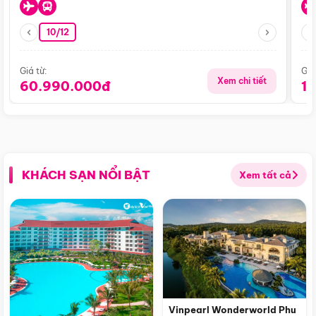
10/12
Giá từ:
Giá
Xem chi tiết
60.990.000đ
1
KHÁCH SẠN NỔI BẬT
Xem tất cả
Vinpearl Wonderworld Phu