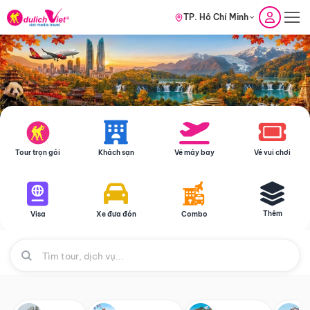
TP. Hồ Chí Minh
Tour trọn gói
Khách sạn
Vé máy bay
Vé vui chơi
Thêm
Visa
Xe đưa đón
Combo