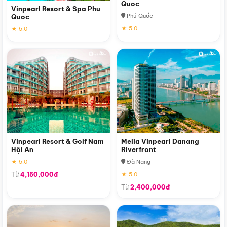
Quoc
Vinpearl Resort & Spa Phu
Phú Quốc
Quoc
★ 5.0
★ 5.0
Vinpearl Resort & Golf Nam
Melia Vinpearl Danang
Hội An
Riverfront
★ 5.0
Đà Nẵng
Từ
4,150,000đ
★ 5.0
Từ
2,400,000đ