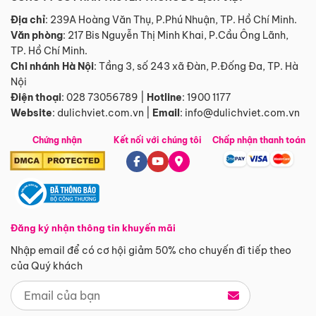
Địa chỉ
: 239A Hoàng Văn Thụ, P.Phú Nhuận, TP. Hồ Chí Minh.
Văn phòng
:
217 Bis Nguyễn Thị Minh Khai, P.Cầu Ông Lãnh,
TP. Hồ Chí Minh.
Chi nhánh Hà Nội
:
Tầng 3, số 243 xã Đàn, P.Đống Đa, TP. Hà
Nội
Điện thoại
:
028 73056789
|
Hotline
:
1900 1177
Website
:
dulichviet.com.vn
|
Email
:
info@dulichviet.com.vn
Chứng nhận
Kết nối với chúng tôi
Chấp nhận thanh toán
Đăng ký nhận thông tin khuyến mãi
Nhập email để có cơ hội giảm 50% cho chuyến đi tiếp theo
của Quý khách