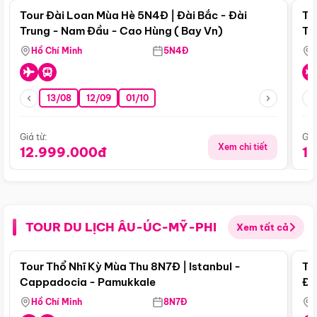
Tour Đài Loan Mùa Hè 5N4Đ | Đài Bắc - Đài
To
Trung - Nam Đầu - Cao Hùng ( Bay Vn)
Tr
Hồ Chí Minh
5N4Đ
13/08
12/09
01/10
Giá từ:
Giá
Xem chi tiết
12.999.000đ
1
TOUR DU LỊCH ÂU-ÚC-MỸ-PHI
Xem tất cả
Điểm nổi bật
Tour Thổ Nhĩ Kỳ Mùa Thu 8N7Đ | Istanbul -
To
Cappadocia - Pamukkale
Đế
Hồ Chí Minh
8N7Đ