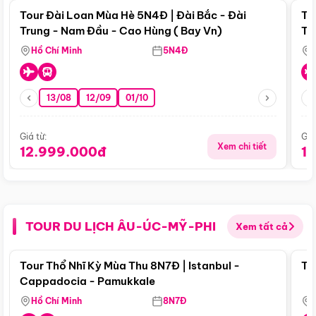
Tour Đài Loan Mùa Hè 5N4Đ | Đài Bắc - Đài
To
Trung - Nam Đầu - Cao Hùng ( Bay Vn)
Tr
Hồ Chí Minh
5N4Đ
13/08
12/09
01/10
Giá từ:
Giá
Xem chi tiết
12.999.000đ
1
TOUR DU LỊCH ÂU-ÚC-MỸ-PHI
Xem tất cả
Điểm nổi bật
Tour Thổ Nhĩ Kỳ Mùa Thu 8N7Đ | Istanbul -
To
Cappadocia - Pamukkale
Hồ Chí Minh
8N7Đ