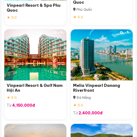
Quoc
Vinpearl Resort & Spa Phu
Phú Quốc
Quoc
★ 5.0
★ 5.0
Vinpearl Resort & Golf Nam
Melia Vinpearl Danang
Hội An
Riverfront
★ 5.0
Đà Nẵng
Từ
4,150,000đ
★ 5.0
Từ
2,400,000đ