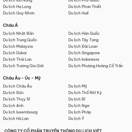
Du lịch Đà Nẵng
Du lịch Phú Quốc
Du lịch Hạ Long
Du lịch Phan Thiết
Du lịch Quy Nhơn
Du lịch Huế
Châu Á
Du lịch Nhật Bản
Du lịch Hàn Quốc
Du lịch Trung Quốc
Du lịch Tây Tạng
Du lịch Malaysia
Du lịch Đài Loan
Du lịch Dubai
Du lịch Singapore
Du lịch Thái Lan
Du lịch Indonesia
Du lịch Trương Gia Giới
Du lịch Phượng Hoàng Cổ Trấn
Châu Âu - Úc - Mỹ
Du lịch Châu Âu
Du lịch Mỹ
Du lịch Đức
Du lịch Thổ Nhĩ Kỳ
Du lịch Thụy Sĩ
Du lịch Bỉ
Du lịch Anh
Du lịch Nga
Du lịch luxembourg
Du lịch Pháp
Du lịch Hà Lan
Du lịch Ý
CÔNG TY CỔ PHẦN TRUYỀN THÔNG DU LỊCH VIỆT