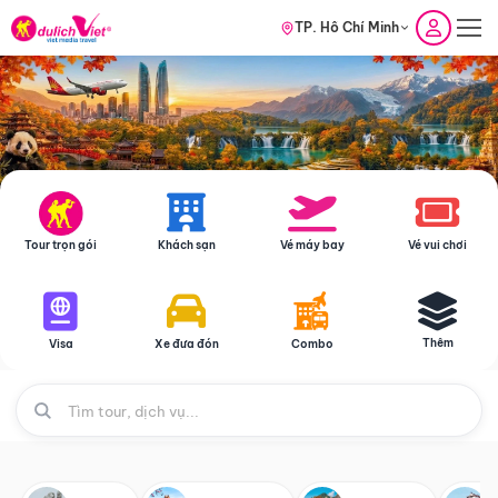
TP. Hồ Chí Minh
Tour trọn gói
Khách sạn
Vé máy bay
Vé vui chơi
Thêm
Visa
Xe đưa đón
Combo