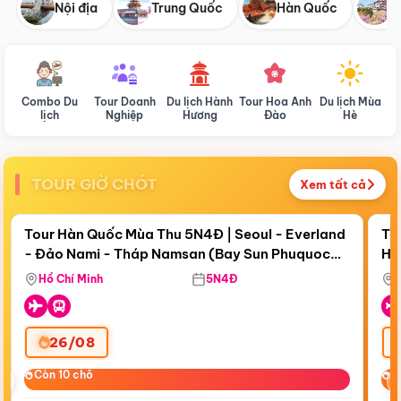
Nội địa
Trung Quốc
Hàn Quốc
N
Combo Du
Tour Doanh
Du lịch Hành
Tour Hoa Anh
Du lịch Mùa
D
lịch
Nghiệp
Hương
Đào
Hè
TOUR GIỜ CHÓT
Xem tất cả
Điểm nổi bật
Còn
19 ngày 00:43:59
Cò
Tour Hàn Quốc Mùa Thu 5N4Đ | Seoul - Everland
To
- Đảo Nami - Tháp Namsan (Bay Sun Phuquoc
Hò
Tặ
Airways)
Aq
Hồ Chí Minh
5N4Đ
26/08
‹
Còn 10 chỗ
Còn 10 chỗ
C
C