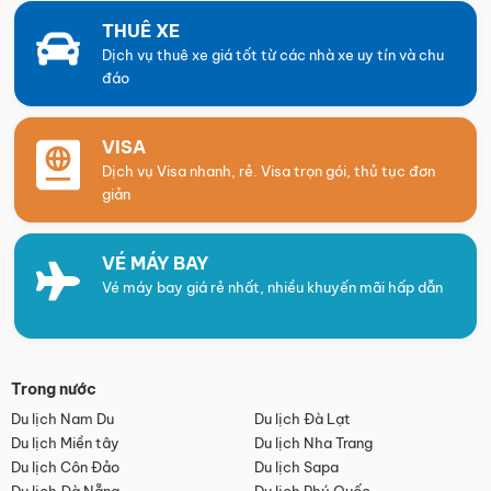
THUÊ XE
Dịch vụ thuê xe giá tốt từ các nhà xe uy tín và chu
đáo
VISA
Dịch vụ Visa nhanh, rẻ. Visa trọn gói, thủ tục đơn
giản
VÉ MÁY BAY
Vé máy bay giá rẻ nhất, nhiều khuyến mãi hấp dẫn
Trong nước
Du lịch Nam Du
Du lịch Đà Lạt
Du lịch Miền tây
Du lịch Nha Trang
Du lịch Côn Đảo
Du lịch Sapa