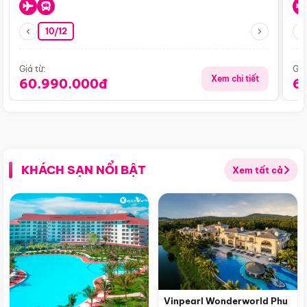
10/12
Giá từ:
Giá
Xem chi tiết
60.990.000đ
6
KHÁCH SẠN NỔI BẬT
Xem tất cả
Vinpearl Wonderworld Phu