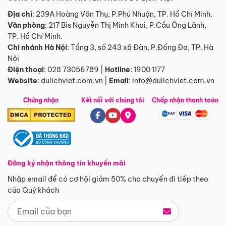
Địa chỉ
: 239A Hoàng Văn Thụ, P.Phú Nhuận, TP. Hồ Chí Minh.
Văn phòng
:
217 Bis Nguyễn Thị Minh Khai, P.Cầu Ông Lãnh,
TP. Hồ Chí Minh.
Chi nhánh Hà Nội
:
Tầng 3, số 243 xã Đàn, P.Đống Đa, TP. Hà
Nội
Điện thoại
:
028 73056789
|
Hotline
:
1900 1177
Website
:
dulichviet.com.vn
|
Email
:
info@dulichviet.com.vn
Chứng nhận
Kết nối với chúng tôi
Chấp nhận thanh toán
Đăng ký nhận thông tin khuyến mãi
Nhập email để có cơ hội giảm 50% cho chuyến đi tiếp theo
của Quý khách