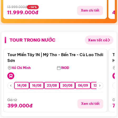
13.999.000đ
-14%
Xem chi tiết
11.999.000đ
4
TOUR TRONG NƯỚC
Xem tất cả
Điểm nổi bật
Tour Miền Tây 1N | Mỹ Tho - Bến Tre - Cù Lao Thới
To
Sơn
Hu
Hồ Chí Minh
1N0Đ
14/08
16/08
23/08
30/08
06/09
13/09
20/0
Giá từ:
Giá
Xem chi tiết
399.000đ
7