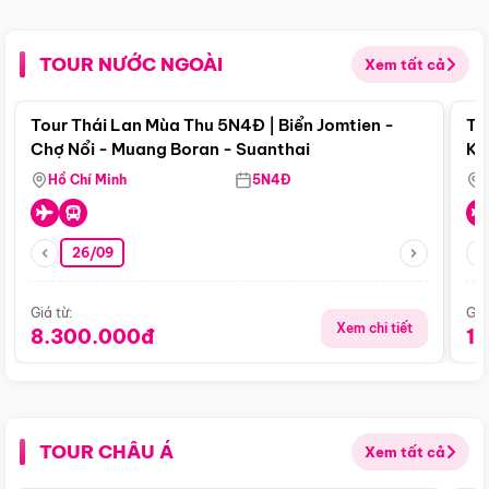
TOUR NƯỚC NGOÀI
Xem tất cả
Điểm nổi bật
Tour Thái Lan Mùa Thu 5N4Đ | Biển Jomtien -
To
Chợ Nổi - Muang Boran - Suanthai
Ku
Si
Hồ Chí Minh
5N4Đ
26/09
Giá từ:
Giá
Xem chi tiết
8.300.000đ
1
TOUR CHÂU Á
Xem tất cả
Điểm nổi bật