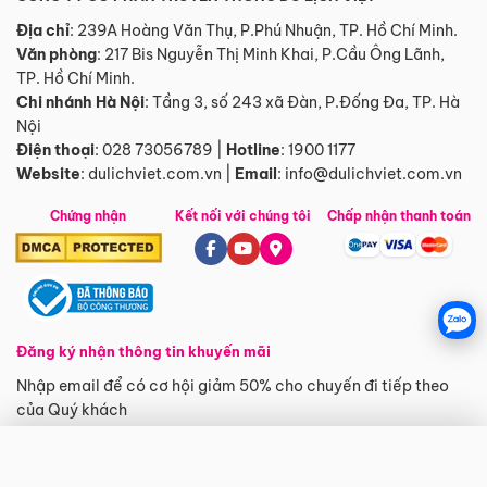
Địa chỉ
: 239A Hoàng Văn Thụ, P.Phú Nhuận, TP. Hồ Chí Minh.
Văn phòng
:
217 Bis Nguyễn Thị Minh Khai, P.Cầu Ông Lãnh,
TP. Hồ Chí Minh.
Chi nhánh Hà Nội
:
Tầng 3, số 243 xã Đàn, P.Đống Đa, TP. Hà
Nội
Điện thoại
:
028 73056789
|
Hotline
:
1900 1177
Website
:
dulichviet.com.vn
|
Email
:
info@dulichviet.com.vn
Chứng nhận
Kết nối với chúng tôi
Chấp nhận thanh toán
Đăng ký nhận thông tin khuyến mãi
Nhập email để có cơ hội giảm 50% cho chuyến đi tiếp theo
của Quý khách
×
Tất cả dịch vụ