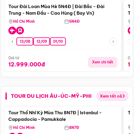
Tour Đài Loan Mùa Hè 5N4Đ | Đài Bắc - Đài
To
Trung - Nam Đầu - Cao Hùng ( Bay Vn)
Tr
Hồ Chí Minh
5N4Đ
13/08
12/09
01/10
Giá từ:
Giá
Xem chi tiết
12.999.000đ
1
TOUR DU LỊCH ÂU-ÚC-MỸ-PHI
Xem tất cả
Điểm nổi bật
Tour Thổ Nhĩ Kỳ Mùa Thu 8N7Đ | Istanbul -
To
Cappadocia - Pamukkale
Hồ Chí Minh
8N7Đ