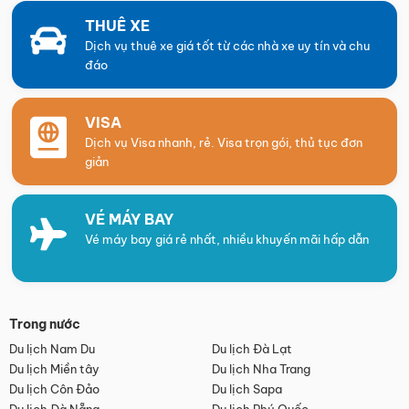
THUÊ XE
Dịch vụ thuê xe giá tốt từ các nhà xe uy tín và chu
đáo
VISA
Dịch vụ Visa nhanh, rẻ. Visa trọn gói, thủ tục đơn
giản
VÉ MÁY BAY
Vé máy bay giá rẻ nhất, nhiều khuyến mãi hấp dẫn
Trong nước
Du lịch Nam Du
Du lịch Đà Lạt
Du lịch Miền tây
Du lịch Nha Trang
Du lịch Côn Đảo
Du lịch Sapa