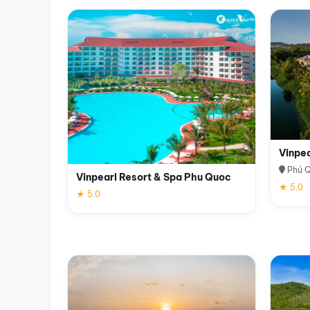
Vinpe
Phú 
Vinpearl Resort & Spa Phu Quoc
★ 5.0
★ 5.0