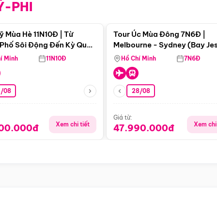
Ỹ-PHI
Điểm nổi bật
Điểm nổi
ỹ Mùa Hè 11N10Đ | Từ
Tour Úc Mùa Đông 7N6Đ |
Phố Sôi Động Đến Kỳ Quan
Melbourne - Sydney (Bay Je
Nhiên Mỹ
Airways)
í Minh
11N10Đ
Hồ Chí Minh
7N6Đ
4/08
28/08
Giá từ:
Xem chi tiết
Xem chi 
900.000đ
47.990.000đ