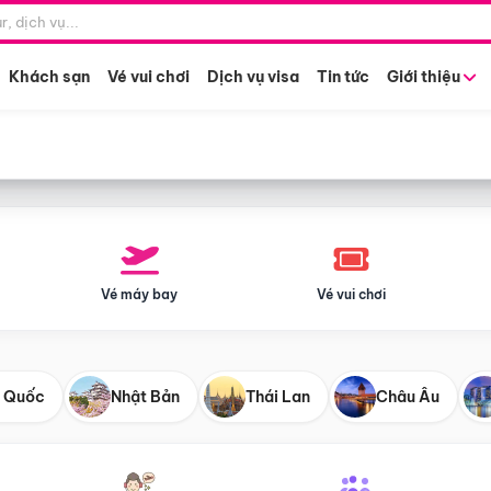
Điểm khởi hành
Tháng khở
Hồ Chí Minh
Bất kỳ 
Khách sạn
Vé vui chơi
Dịch vụ visa
Tin tức
Giới thiệu
Vé máy bay
Vé vui chơi
 Quốc
Nhật Bản
Thái Lan
Châu Âu