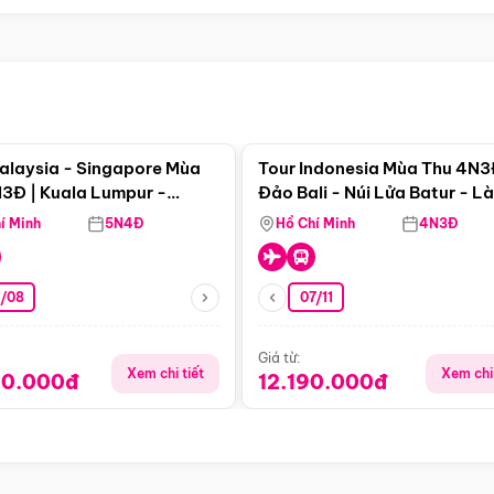
Điểm nổi bật
Điểm nổi
alaysia - Singapore Mùa
Tour Indonesia Mùa Thu 4N3
3Đ | Kuala Lumpur -
Đảo Bali - Núi Lửa Batur - L
a - Johor Baru -
Penglipuran
í Minh
5N4Đ
Hồ Chí Minh
4N3Đ
pore
3/08
07/11
Giá từ:
Xem chi tiết
Xem chi 
90.000đ
12.190.000đ