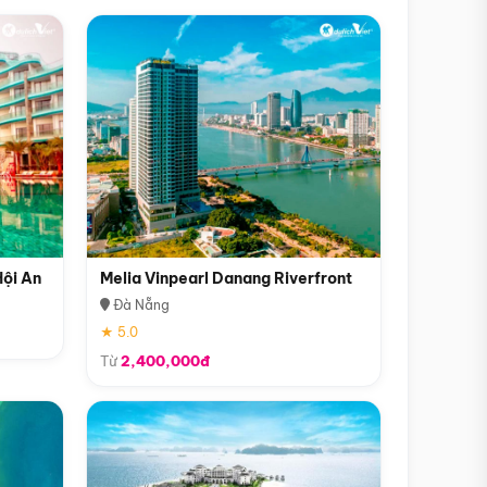
Hội An
Melia Vinpearl Danang Riverfront
Đà Nẵng
★ 5.0
Từ
2,400,000đ