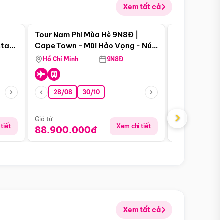
Xem tất cả
 bật
Điểm nổi bật
Tour Nam Phi Mùa Hè 9N8Đ |
Tour Mỹ Mùa
star
Cape Town - Mũi Hảo Vọng - Núi
Hoa Kỳ - Me
Bàn - Johannesburg - Pretoria -
Hồ Chí Minh
9N8Đ
Hồ Chí Minh
Safari - Lodge
28/08
30/10
29/08
›
Giá từ:
Giá từ:
tiết
Xem chi tiết
88.900.000đ
59.900.
Xem tất cả