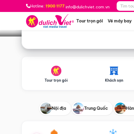
Bạn muốn đi đâu?
*
Hotline:
1900 1177
info@dulichviet.com.vn
Tour trọn gói
Vé máy bay
Tour trọn gói
Khách sạn
Nội địa
Trung Quốc
Hàn