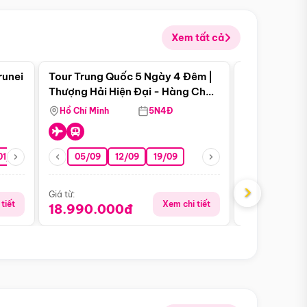
Xem tất cả
 bật
Điểm nổi bật
runei
Tour Trung Quốc 5 Ngày 4 Đêm |
Tour Trung 
Tour Hè
Thượng Hải Hiện Đại - Hàng Châu
Ân Thi - Trư
Nên Thơ - Ô Trấn Cổ Kính
Hồ Chí Minh
5N4Đ
Hồ Chí Minh
01/10
15/10
29/10
05/09
12/09
19/09
16/08
›
Giá từ:
Giá từ:
tiết
Xem chi tiết
18.990.000đ
16.990.0