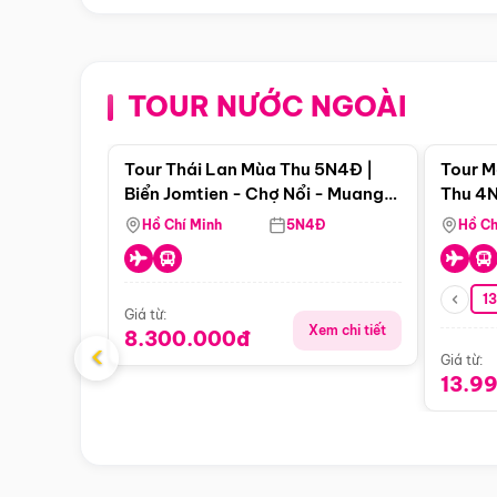
TOUR NƯỚC NGOÀI
Điểm nổi bật
Tour Thái Lan Mùa Thu 5N4Đ |
Tour M
Biển Jomtien - Chợ Nổi - Muang
Thu 4N
Boran - Suanthai (Bay Vietnam
Malacc
Hồ Chí Minh
5N4Đ
Hồ Ch
Airlines)
Singa
1
Giá từ:
Xem chi tiết
8.300.000đ
‹
Giá từ:
13.9