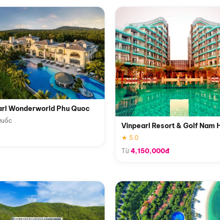
arl Wonderworld Phu Quoc
Quốc
Vinpearl Resort & Golf Nam 
★ 5.0
Từ
4,150,000đ