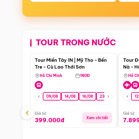
TOUR TRONG NƯỚC
Điểm nổi bật
Tour Miền Tây 1N | Mỹ Tho - Bến
Tour Đ
Tre - Cù Lao Thới Sơn
Nà - H
Nha
Hồ Chí Minh
1N0Đ
Hồ Ch
09/08
14/08
16/08
23/08
30/08
12
0
‹
Giá từ:
Giá từ:
Xem chi tiết
399.000đ
7.89