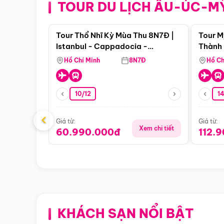
TOUR DU LỊCH ÂU-ÚC-M
Điểm nổi bật
Tour Thổ Nhĩ Kỳ Mùa Thu 8N7Đ |
Tour M
Istanbul - Cappadocia -
Thành 
Pamukkale
Thiên 
Hồ Chí Minh
8N7Đ
Hồ Ch
10/12
1
‹
Giá từ:
Giá từ:
Xem chi tiết
60.990.000đ
112.
KHÁCH SẠN NỔI BẬT