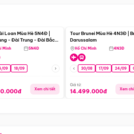
Điểm nổi bật
Điểm nổi
ài Loan Mùa Hè 5N4Đ |
Tour Brunei Mùa Hè 4N3Đ | B
ng - Đài Trung - Đài Bắc
Darussalam
j)
í Minh
5N4Đ
Hồ Chí Minh
4N3Đ
4/09
18/09
30/08
17/09
24/09
Giá từ:
Xem chi tiết
Xem chi 
90.000đ
14.499.000đ