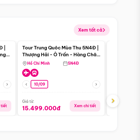
Xem tất cả
 bật
Điểm nổi bật
Đ |
Tour Trung Quôc Mùa Thu 5N4Đ |
Tour Trung
àng
Thượng Hải - Ô Trấn - Hàng Châu
| Thành Đô 
(Tour Không Shopping)
Viên Gấu Tr
Hồ Chí Minh
5N4Đ
Hồ Chí Minh
10/09
21/08
›
Giá từ:
Giá từ:
tiết
Xem chi tiết
15.499.000đ
16.999.0