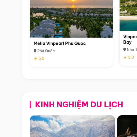
Vinpea
Bay
Melia Vinpearl Phu Quoc
Nha T
Phú Quốc
★ 5.0
★ 5.0
KINH NGHIỆM DU LỊCH