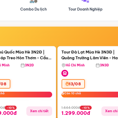
Tour Doanh Nghiệp
Du lịch Hành Hương
Điểm nổi bật
Điểm nổi
ngày 09:22:11
Còn
05 ngày 09:22:11
hú Quốc Mùa Hè 3N2Đ |
Tour Đà Lạt Mùa Hè 3N3Đ |
áp Treo Hòn Thơm - Cầu
Quảng Trường Lâm Viên - H
áp Treo Hòn Thơm
Công Viên Nước Aquatopia
Hill - Puppy Farm
í Minh
3N2Đ
Hồ Chí Minh
3N3Đ
/08
13/08
chỗ
chỗ
Còn 10 chỗ
Còn 10 chỗ
00đ
1.444.000đ
-10%
-10%
Xem chi tiết
Xem chi 
9.000đ
1.299.000đ