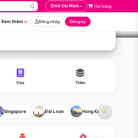
i hành
Hồ Chí Minh
Giỏ hàng
Tìm tour
tháng nào
Xem thêm
Đăng nhập
Đăng ký
Visa
Thêm
Singapore
Đài Loan
Hong Kong
Mỹ