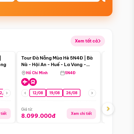
Xem tất cả
 bật
Điểm nổi bật
|
Tour Đà Nẵng Mùa Hè 5N4Đ | Bà
Tour Đà Nẵn
ong
Nà - Hội An - Huế - La Vang -
Nà - Hội An
Động Thiên Đường
Nha
Hồ Chí Minh
5N4Đ
Hồ Chí Minh
2/08
26/08
05/09
12/08
19/08
09/09
26/08
12/09
13/08
›
Giá từ:
Giá từ:
tiết
Xem chi tiết
8.099.000đ
6.899.00