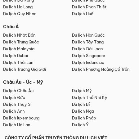
Du lịch Đà Nẵng
Du lịch Phú Quốc
Du lịch Hạ Long
Du lịch Phan Thiết
Du lịch Quy Nhơn
Du lịch Huế
Châu Á
Du lịch Nhật Bản
Du lịch Hàn Quốc
Du lịch Trung Quốc
Du lịch Tây Tạng
Du lịch Malaysia
Du lịch Đài Loan
Du lịch Dubai
Du lịch Singapore
Du lịch Thái Lan
Du lịch Indonesia
Du lịch Trương Gia Giới
Du lịch Phượng Hoàng Cổ Trấn
Châu Âu - Úc - Mỹ
Du lịch Châu Âu
Du lịch Mỹ
Du lịch Đức
Du lịch Thổ Nhĩ Kỳ
Du lịch Thụy Sĩ
Du lịch Bỉ
Du lịch Anh
Du lịch Nga
Du lịch luxembourg
Du lịch Pháp
Du lịch Hà Lan
Du lịch Ý
CÔNG TY CỔ PHẦN TRUYỀN THÔNG DU LỊCH VIỆT