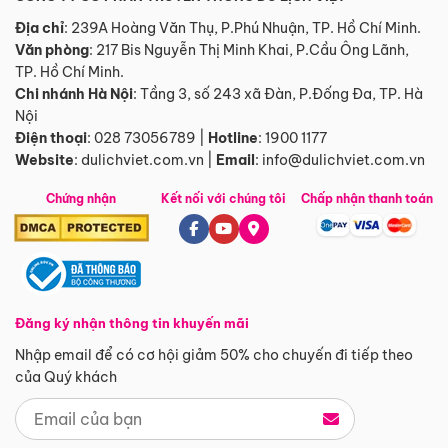
Địa chỉ
: 239A Hoàng Văn Thụ, P.Phú Nhuận, TP. Hồ Chí Minh.
Văn phòng
:
217 Bis Nguyễn Thị Minh Khai, P.Cầu Ông Lãnh,
TP. Hồ Chí Minh.
Chi nhánh Hà Nội
:
Tầng 3, số 243 xã Đàn, P.Đống Đa, TP. Hà
Nội
Điện thoại
:
028 73056789
|
Hotline
:
1900 1177
Website
:
dulichviet.com.vn
|
Email
:
info@dulichviet.com.vn
Chứng nhận
Kết nối với chúng tôi
Chấp nhận thanh toán
Đăng ký nhận thông tin khuyến mãi
Nhập email để có cơ hội giảm 50% cho chuyến đi tiếp theo
của Quý khách