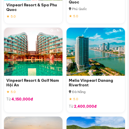
Quoc
Vinpearl Resort & Spa Phu
Phú Quốc
Quoc
★ 5.0
★ 5.0
Vinpearl Resort & Golf Nam
Melia Vinpearl Danang
Hội An
Riverfront
★ 5.0
Đà Nẵng
Từ
4,150,000đ
★ 5.0
Từ
2,400,000đ