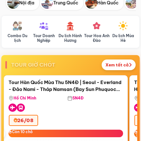
Nội địa
Trung Quốc
Hàn Quốc
N
Combo Du
Tour Doanh
Du lịch Hành
Tour Hoa Anh
Du lịch Mùa
D
lịch
Nghiệp
Hương
Đào
Hè
TOUR GIỜ CHÓT
Xem tất cả
Điểm nổi bật
Còn
18 ngày 16:35:30
Cò
Tour Hàn Quốc Mùa Thu 5N4Đ | Seoul - Everland
To
- Đảo Nami - Tháp Namsan (Bay Sun Phuquoc
Hò
Bay Sun Phuquoc Airways
Tặ
Airways)
Aq
Hồ Chí Minh
5N4Đ
26/08
‹
Còn 10 chỗ
Còn 10 chỗ
C
C