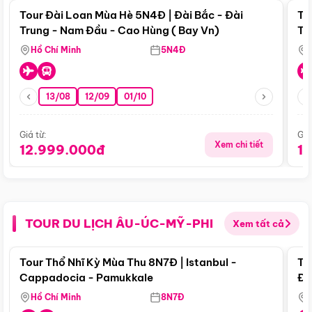
Tour Đài Loan Mùa Hè 5N4Đ | Đài Bắc - Đài
To
Trung - Nam Đầu - Cao Hùng ( Bay Vn)
Tr
Hồ Chí Minh
5N4Đ
13/08
12/09
01/10
Giá từ:
Giá
Xem chi tiết
12.999.000đ
1
TOUR DU LỊCH ÂU-ÚC-MỸ-PHI
Xem tất cả
Điểm nổi bật
Tour Thổ Nhĩ Kỳ Mùa Thu 8N7Đ | Istanbul -
To
Cappadocia - Pamukkale
Đế
Hồ Chí Minh
8N7Đ