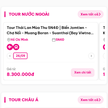
TOUR NƯỚC NGOÀI
Xem tất cả
Điểm nổi bật
Tour Thái Lan Mùa Thu 5N4Đ | Biển Jomtien -
To
Chợ Nổi - Muang Boran - Suanthai (Bay Vietnam
Ku
Airlines)
Si
Hồ Chí Minh
5N4Đ
26/09
Giá từ:
Giá
Xem chi tiết
8.300.000đ
1
TOUR CHÂU Á
Xem tất cả
Điểm nổi bật