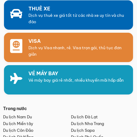
THUÊ XE
Dịch vụ thuê xe giá tốt từ các nhà xe uy tín và chu
đáo
VISA
Dịch vụ Visa nhanh, rẻ. Visa trọn gói, thủ tục đơn
giản
VÉ MÁY BAY
Vé máy bay giá rẻ nhất, nhiều khuyến mãi hấp dẫn
Trong nước
Du lịch Nam Du
Du lịch Đà Lạt
Du lịch Miền tây
Du lịch Nha Trang
Du lịch Côn Đảo
Du lịch Sapa