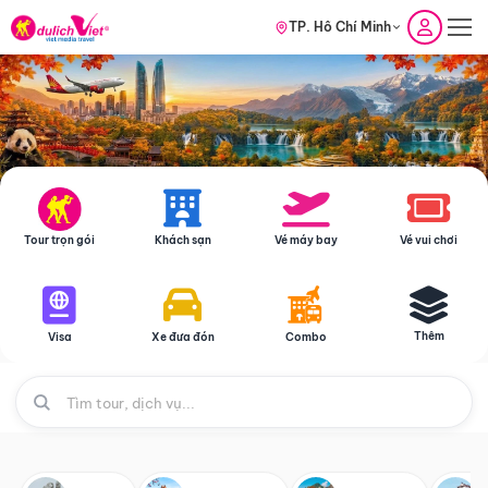
TP. Hồ Chí Minh
Tour trọn gói
Khách sạn
Vé máy bay
Vé vui chơi
Thêm
Visa
Xe đưa đón
Combo