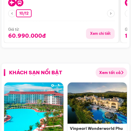
10/12
Giá từ:
Giá
Xem chi tiết
60.990.000đ
1
KHÁCH SẠN NỔI BẬT
Xem tất cả
Vinpearl Wonderworld Phu