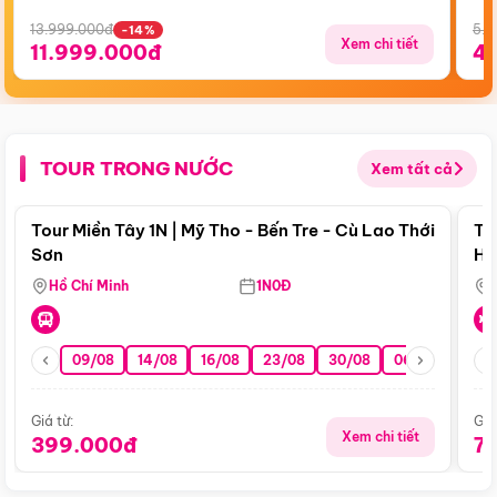
13.999.000đ
5.5
-14%
Xem chi tiết
11.999.000đ
4
TOUR TRONG NƯỚC
Xem tất cả
Điểm nổi bật
Tour Miền Tây 1N | Mỹ Tho - Bến Tre - Cù Lao Thới
To
Sơn
Hu
Hồ Chí Minh
1N0Đ
09/08
14/08
16/08
23/08
30/08
06/09
13/0
Giá từ:
Giá
Xem chi tiết
399.000đ
7