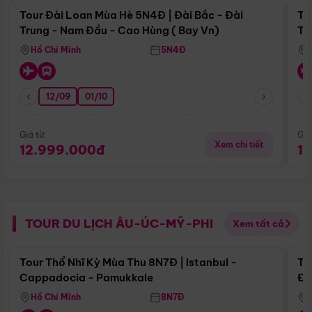
Tour Đài Loan Mùa Hè 5N4Đ | Đài Bắc - Đài
To
Trung - Nam Đầu - Cao Hùng ( Bay Vn)
Tr
Hồ Chí Minh
5N4Đ
12/09
01/10
Giá từ:
Giá
Xem chi tiết
12.999.000đ
1
TOUR DU LỊCH ÂU-ÚC-MỸ-PHI
Xem tất cả
Điểm nổi bật
Tour Thổ Nhĩ Kỳ Mùa Thu 8N7Đ | Istanbul -
To
Cappadocia - Pamukkale
Đế
Hồ Chí Minh
8N7Đ