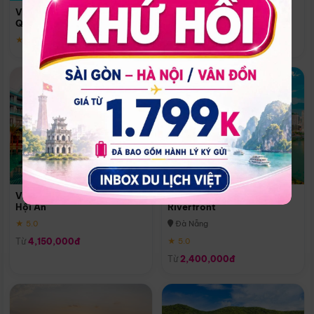
Quoc
Vinpearl Resort & Spa Phu
Phú Quốc
Quoc
★ 5.0
★ 5.0
Vinpearl Resort & Golf Nam
Melia Vinpearl Danang
Hội An
Riverfront
★ 5.0
Đà Nẵng
Từ
4,150,000đ
★ 5.0
Từ
2,400,000đ