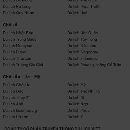
Du lịch Đà Nẵng
Du lịch Phú Quốc
Du lịch Hạ Long
Du lịch Phan Thiết
Du lịch Quy Nhơn
Du lịch Huế
Châu Á
Du lịch Nhật Bản
Du lịch Hàn Quốc
Du lịch Trung Quốc
Du lịch Tây Tạng
Du lịch Malaysia
Du lịch Đài Loan
Du lịch Dubai
Du lịch Singapore
Du lịch Thái Lan
Du lịch Indonesia
Du lịch Trương Gia Giới
Du lịch Phượng Hoàng Cổ Trấn
Châu Âu - Úc - Mỹ
Du lịch Châu Âu
Du lịch Mỹ
Du lịch Đức
Du lịch Thổ Nhĩ Kỳ
Du lịch Thụy Sĩ
Du lịch Bỉ
Du lịch Anh
Du lịch Nga
Du lịch luxembourg
Du lịch Pháp
Du lịch Hà Lan
Du lịch Ý
CÔNG TY CỔ PHẦN TRUYỀN THÔNG DU LỊCH VIỆT