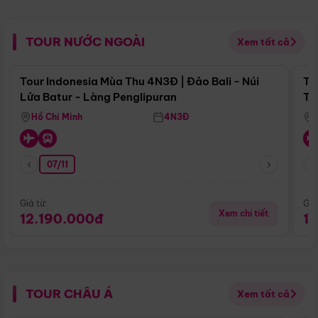
TOUR NƯỚC NGOÀI
Xem tất cả
Điểm nổi bật
Tour Indonesia Mùa Thu 4N3Đ | Đảo Bali - Núi
To
Lửa Batur - Làng Penglipuran
Tr
Hồ Chí Minh
4N3Đ
07/11
Giá từ:
Giá
Xem chi tiết
12.190.000đ
1
TOUR CHÂU Á
Xem tất cả
Điểm nổi bật