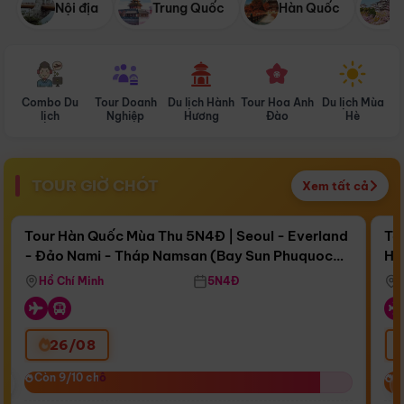
Nội địa
Trung Quốc
Hàn Quốc
N
Combo Du
Tour Doanh
Du lịch Hành
Tour Hoa Anh
Du lịch Mùa
D
lịch
Nghiệp
Hương
Đào
Hè
TOUR GIỜ CHÓT
Xem tất cả
Điểm nổi bật
Còn
15 ngày 20:28:12
Cò
Tour Hàn Quốc Mùa Thu 5N4Đ | Seoul - Everland
To
- Đảo Nami - Tháp Namsan (Bay Sun Phuquoc
Hò
Bay Sun Phuquoc Airways
Tặ
Airways)
Aq
Hồ Chí Minh
5N4Đ
26/08
‹
Còn 9/10 chỗ
Còn 9/10 chỗ
C
C