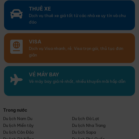
THUÊ XE
Dịch vụ thuê xe giá tốt từ các nhà xe uy tín và chu
đáo
VISA
Dịch vụ Visa nhanh, rẻ. Visa trọn gói, thủ tục đơn
giản
VÉ MÁY BAY
Vé máy bay giá rẻ nhất, nhiều khuyến mãi hấp dẫn
Trong nước
Du lịch Nam Du
Du lịch Đà Lạt
Du lịch Miền tây
Du lịch Nha Trang
Du lịch Côn Đảo
Du lịch Sapa