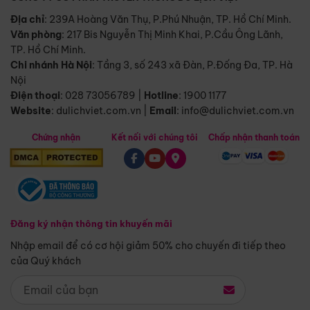
Địa chỉ
: 239A Hoàng Văn Thụ, P.Phú Nhuận, TP. Hồ Chí Minh.
Văn phòng
:
217 Bis Nguyễn Thị Minh Khai, P.Cầu Ông Lãnh,
TP. Hồ Chí Minh.
Chi nhánh Hà Nội
:
Tầng 3, số 243 xã Đàn, P.Đống Đa, TP. Hà
Nội
Điện thoại
:
028 73056789
|
Hotline
:
1900 1177
Website
:
dulichviet.com.vn
|
Email
:
info@dulichviet.com.vn
Chứng nhận
Kết nối với chúng tôi
Chấp nhận thanh toán
Đăng ký nhận thông tin khuyến mãi
Nhập email để có cơ hội giảm 50% cho chuyến đi tiếp theo
của Quý khách