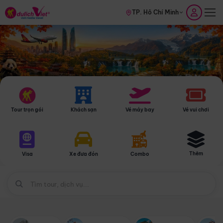
TP. Hồ Chí Minh
Tour trọn gói
Khách sạn
Vé máy bay
Vé vui chơi
Thêm
Visa
Xe đưa đón
Combo