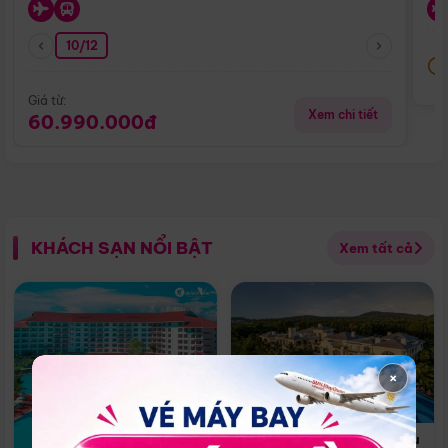
10/12
Giá từ:
Xem chi tiết
60.990.000đ
KHÁCH SẠN NỔI BẬT
Xem tất cả
×
Vinpearl Wonderworld Phu