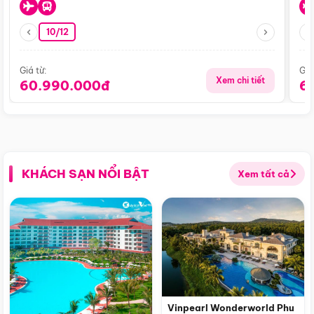
10/12
Giá từ:
Giá
Xem chi tiết
60.990.000đ
6
KHÁCH SẠN NỔI BẬT
Xem tất cả
Vinpearl Wonderworld Phu