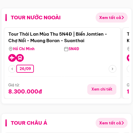
TOUR NƯỚC NGOÀI
Xem tất cả
Điểm nổi bật
Tour Thái Lan Mùa Thu 5N4Đ | Biển Jomtien -
To
Chợ Nổi - Muang Boran - Suanthai
Ku
Si
Hồ Chí Minh
5N4Đ
26/09
Giá từ:
Giá
Xem chi tiết
8.300.000đ
1
TOUR CHÂU Á
Xem tất cả
Điểm nổi bật