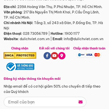
Địa chỉ
: 239A Hoàng Văn Thụ, P.Phú Nhuận, TP. Hồ Chí Minh.
Văn phòng
:
217 Bis Nguyễn Thị Minh Khai, P.Cầu Ông Lãnh,
TP. Hồ Chí Minh.
Chi nhánh Hà Nội
:
Tầng 3, số 243 xã Đàn, P.Đống Đa, TP. Hà
Nội
Điện thoại
:
028 73056789
|
Hotline
:
1900 1177
Website
:
dulichviet.com.vn
|
Email
:
info@dulichviet.com.vn
Chứng nhận
Kết nối với chúng tôi
Chấp nhận thanh toán
Đăng ký nhận thông tin khuyến mãi
Nhập email để có cơ hội giảm 50% cho chuyến đi tiếp theo
của Quý khách