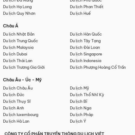
Du lịch Đà Nẵng
Du lịch Phú Quốc
Du lịch Hạ Long
Du lịch Phan Thiết
Du lịch Quy Nhơn
Du lịch Huế
Châu Á
Du lịch Nhật Bản
Du lịch Hàn Quốc
Du lịch Trung Quốc
Du lịch Tây Tạng
Du lịch Malaysia
Du lịch Đài Loan
Du lịch Dubai
Du lịch Singapore
Du lịch Thái Lan
Du lịch Indonesia
Du lịch Trương Gia Giới
Du lịch Phượng Hoàng Cổ Trấn
Châu Âu - Úc - Mỹ
Du lịch Châu Âu
Du lịch Mỹ
Du lịch Đức
Du lịch Thổ Nhĩ Kỳ
Du lịch Thụy Sĩ
Du lịch Bỉ
Du lịch Anh
Du lịch Nga
Du lịch luxembourg
Du lịch Pháp
Du lịch Hà Lan
Du lịch Ý
CÔNG TY CỔ PHẦN TRUYỀN THÔNG DU LỊCH VIỆT