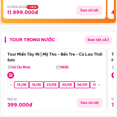
13.999.000đ
-14%
Xem chi tiết
11.999.000đ
4
TOUR TRONG NƯỚC
Xem tất cả
Điểm nổi bật
Tour Miền Tây 1N | Mỹ Tho - Bến Tre - Cù Lao Thới
To
Sơn
Hu
Hồ Chí Minh
1N0Đ
14/08
16/08
23/08
30/08
06/09
13/09
20/0
Giá từ:
Giá
Xem chi tiết
399.000đ
7