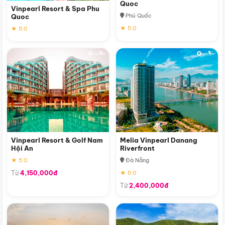
Quoc
Vinpearl Resort & Spa Phu
Phú Quốc
Quoc
★ 5.0
★ 5.0
Vinpearl Resort & Golf Nam
Melia Vinpearl Danang
Hội An
Riverfront
★ 5.0
Đà Nẵng
Từ
4,150,000đ
★ 5.0
Từ
2,400,000đ