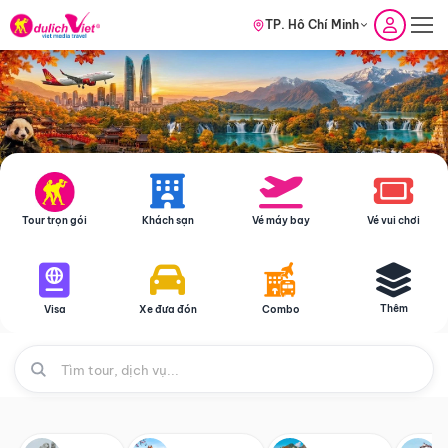
TP. Hồ Chí Minh
Tour trọn gói
Khách sạn
Vé máy bay
Vé vui chơi
Thêm
Visa
Xe đưa đón
Combo