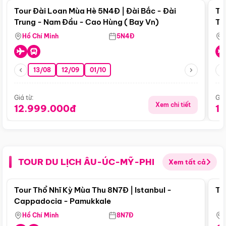
Tour Đài Loan Mùa Hè 5N4Đ | Đài Bắc - Đài
To
Trung - Nam Đầu - Cao Hùng ( Bay Vn)
Tr
Hồ Chí Minh
5N4Đ
13/08
12/09
01/10
Giá từ:
Giá
Xem chi tiết
12.999.000đ
1
TOUR DU LỊCH ÂU-ÚC-MỸ-PHI
Xem tất cả
Điểm nổi bật
Tour Thổ Nhĩ Kỳ Mùa Thu 8N7Đ | Istanbul -
To
Cappadocia - Pamukkale
Hồ Chí Minh
8N7Đ