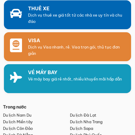
THUÊ XE
Dịch vụ thuê xe giá tốt từ các nhà xe uy tín và chu
đáo
VISA
Dịch vụ Visa nhanh, rẻ. Visa trọn gói, thủ tục đơn
giản
VÉ MÁY BAY
Vé máy bay giá rẻ nhất, nhiều khuyến mãi hấp dẫn
Trong nước
Du lịch Nam Du
Du lịch Đà Lạt
Du lịch Miền tây
Du lịch Nha Trang
Du lịch Côn Đảo
Du lịch Sapa