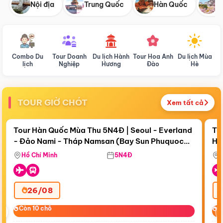
Nội địa
Trung Quốc
Hàn Quốc
N
Combo Du
Tour Doanh
Du lịch Hành
Tour Hoa Anh
Du lịch Mùa
D
lịch
Nghiệp
Hương
Đào
Hè
TOUR GIỜ CHÓT
Xem tất cả
Điểm nổi bật
Còn
19 ngày 00:35:44
Cò
Tour Hàn Quốc Mùa Thu 5N4Đ | Seoul - Everland
To
- Đảo Nami - Tháp Namsan (Bay Sun Phuquoc
Hò
Tặ
Airways)
Aq
Hồ Chí Minh
5N4Đ
26/08
‹
Còn 10 chỗ
Còn 10 chỗ
C
C