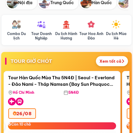
Nội địa
Trung Quốc
Hàn Quốc
N
Combo Du
Tour Doanh
Du lịch Hành
Tour Hoa Anh
Du lịch Mùa
D
lịch
Nghiệp
Hương
Đào
Hè
TOUR GIỜ CHÓT
Xem tất cả
Điểm nổi bật
Còn
19 ngày 08:49:40
Cò
Tour Hàn Quốc Mùa Thu 5N4Đ | Seoul - Everland
To
- Đảo Nami - Tháp Namsan (Bay Sun Phuquoc
Hò
Tặ
Airways)
Aq
Hồ Chí Minh
5N4Đ
26/08
‹
Còn 10 chỗ
Còn 10 chỗ
C
C