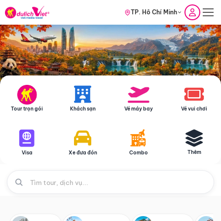
TP. Hồ Chí Minh
Tour trọn gói
Khách sạn
Vé máy bay
Vé vui chơi
Thêm
Visa
Xe đưa đón
Combo