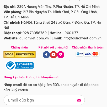
Địa chỉ
: 239A Hoàng Văn Thụ, P.Phú Nhuận, TP. Hồ Chí Minh.
Văn phòng
:
217 Bis Nguyễn Thị Minh Khai, P.Cầu Ông Lãnh,
TP. Hồ Chí Minh.
Chi nhánh Hà Nội
:
Tầng 3, số 243 xã Đàn, P.Đống Đa, TP. Hà
Nội
Điện thoại
:
028 73056789
|
Hotline
:
1900 1177
Website
:
dulichviet.com.vn
|
Email
:
info@dulichviet.com.vn
Chứng nhận
Kết nối với chúng tôi
Chấp nhận thanh toán
Đăng ký nhận thông tin khuyến mãi
Nhập email để có cơ hội giảm 50% cho chuyến đi tiếp theo
của Quý khách