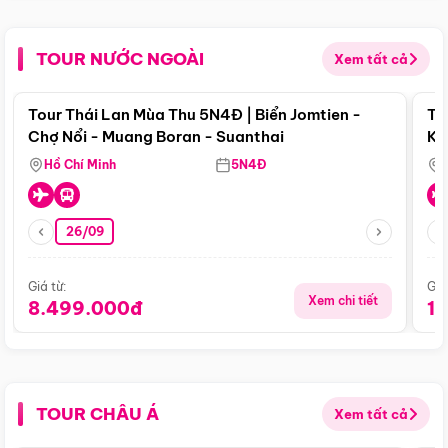
TOUR NƯỚC NGOÀI
Xem tất cả
Điểm nổi bật
Tour Thái Lan Mùa Thu 5N4Đ | Biển Jomtien -
To
Chợ Nổi - Muang Boran - Suanthai
Ku
Si
Hồ Chí Minh
5N4Đ
26/09
Giá từ:
Giá
Xem chi tiết
8.499.000đ
1
TOUR CHÂU Á
Xem tất cả
Điểm nổi bật