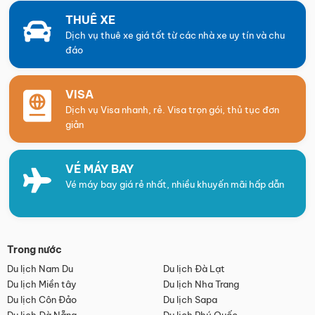
THUÊ XE
Dịch vụ thuê xe giá tốt từ các nhà xe uy tín và chu
đáo
VISA
Dịch vụ Visa nhanh, rẻ. Visa trọn gói, thủ tục đơn
giản
VÉ MÁY BAY
Vé máy bay giá rẻ nhất, nhiều khuyến mãi hấp dẫn
Trong nước
Du lịch Nam Du
Du lịch Đà Lạt
Du lịch Miền tây
Du lịch Nha Trang
Du lịch Côn Đảo
Du lịch Sapa