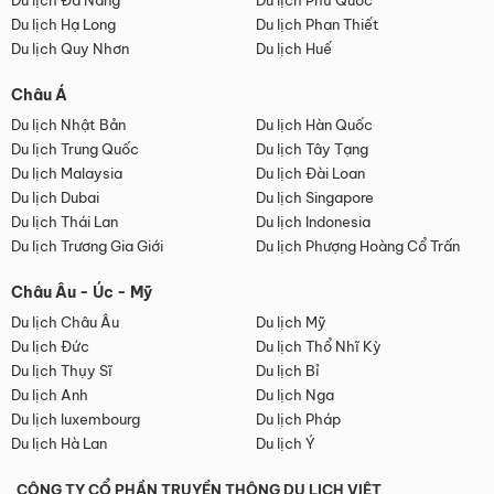
Du lịch Đà Nẵng
Du lịch Phú Quốc
Du lịch Hạ Long
Du lịch Phan Thiết
Du lịch Quy Nhơn
Du lịch Huế
Châu Á
Du lịch Nhật Bản
Du lịch Hàn Quốc
Du lịch Trung Quốc
Du lịch Tây Tạng
Du lịch Malaysia
Du lịch Đài Loan
Du lịch Dubai
Du lịch Singapore
Du lịch Thái Lan
Du lịch Indonesia
Du lịch Trương Gia Giới
Du lịch Phượng Hoàng Cổ Trấn
Châu Âu - Úc - Mỹ
Du lịch Châu Âu
Du lịch Mỹ
Du lịch Đức
Du lịch Thổ Nhĩ Kỳ
Du lịch Thụy Sĩ
Du lịch Bỉ
Du lịch Anh
Du lịch Nga
Du lịch luxembourg
Du lịch Pháp
Du lịch Hà Lan
Du lịch Ý
CÔNG TY CỔ PHẦN TRUYỀN THÔNG DU LỊCH VIỆT