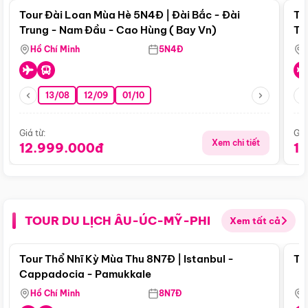
Tour Đài Loan Mùa Hè 5N4Đ | Đài Bắc - Đài
To
Trung - Nam Đầu - Cao Hùng ( Bay Vn)
Tr
Hồ Chí Minh
5N4Đ
13/08
12/09
01/10
Giá từ:
Giá
Xem chi tiết
12.999.000đ
1
TOUR DU LỊCH ÂU-ÚC-MỸ-PHI
Xem tất cả
Điểm nổi bật
Tour Thổ Nhĩ Kỳ Mùa Thu 8N7Đ | Istanbul -
To
Cappadocia - Pamukkale
Hồ Chí Minh
8N7Đ