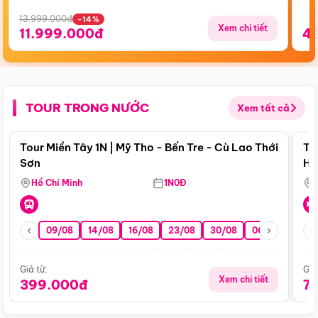
13.999.000đ
-14%
Xem chi tiết
11.999.000đ
4
TOUR TRONG NƯỚC
Xem tất cả
Điểm nổi bật
Tour Miền Tây 1N | Mỹ Tho - Bến Tre - Cù Lao Thới
To
Sơn
Hu
Hồ Chí Minh
1N0Đ
09/08
14/08
16/08
23/08
30/08
06/09
13/0
Giá từ:
Giá
Xem chi tiết
399.000đ
7