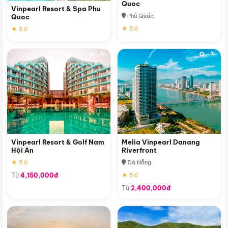
Quoc
Vinpearl Resort & Spa Phu
Phú Quốc
Quoc
★ 5.0
★ 5.0
Vinpearl Resort & Golf Nam
Melia Vinpearl Danang
Hội An
Riverfront
★ 5.0
Đà Nẵng
Từ
4,150,000đ
★ 5.0
Từ
2,400,000đ