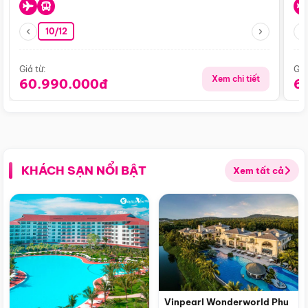
10/12
Giá từ:
Giá
Xem chi tiết
60.990.000đ
6
KHÁCH SẠN NỔI BẬT
Xem tất cả
Vinpearl Wonderworld Phu