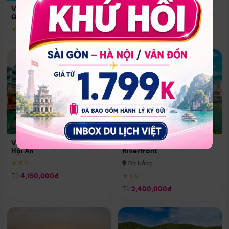
Quoc
Vinpearl Resort & Spa Phu
Phú Quốc
Quoc
★ 5.0
★ 5.0
Vinpearl Resort & Golf Nam
Melia Vinpearl Danang
Hội An
Riverfront
★ 5.0
Đà Nẵng
Từ
4,150,000đ
★ 5.0
Từ
2,400,000đ