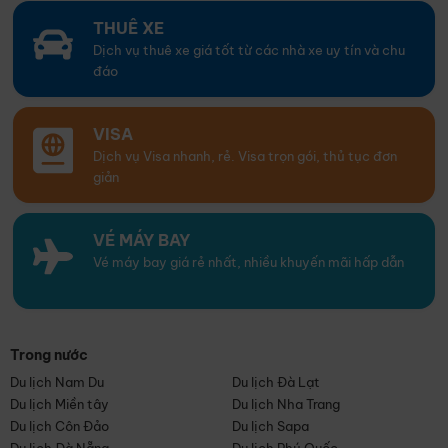
THUÊ XE
Dịch vụ thuê xe giá tốt từ các nhà xe uy tín và chu
đáo
VISA
Dịch vụ Visa nhanh, rẻ. Visa trọn gói, thủ tục đơn
giản
VÉ MÁY BAY
Vé máy bay giá rẻ nhất, nhiều khuyến mãi hấp dẫn
Trong nước
Du lịch Nam Du
Du lịch Đà Lạt
Du lịch Miền tây
Du lịch Nha Trang
Du lịch Côn Đảo
Du lịch Sapa