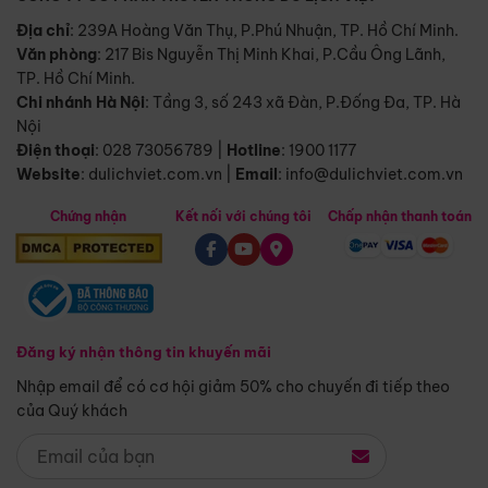
Địa chỉ
: 239A Hoàng Văn Thụ, P.Phú Nhuận, TP. Hồ Chí Minh.
Văn phòng
:
217 Bis Nguyễn Thị Minh Khai, P.Cầu Ông Lãnh,
TP. Hồ Chí Minh.
Chi nhánh Hà Nội
:
Tầng 3, số 243 xã Đàn, P.Đống Đa, TP. Hà
Nội
Điện thoại
:
028 73056789
|
Hotline
:
1900 1177
Website
:
dulichviet.com.vn
|
Email
:
info@dulichviet.com.vn
Chứng nhận
Kết nối với chúng tôi
Chấp nhận thanh toán
Đăng ký nhận thông tin khuyến mãi
Nhập email để có cơ hội giảm 50% cho chuyến đi tiếp theo
của Quý khách