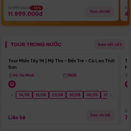
13.999.000đ
5.5
-14%
Xem chi tiết
11.999.000đ
4
TOUR TRONG NƯỚC
Xem tất cả
Điểm nổi bật
Tour Miền Tây 1N | Mỹ Tho - Bến Tre - Cù Lao Thới
To
Sơn
Hu
Hồ Chí Minh
1N0Đ
14/08
16/08
23/08
30/08
06/09
13/09
20/0
Giá
Xem chi tiết
7
Liên hệ