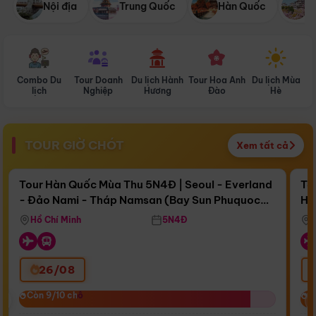
Nội địa
Trung Quốc
Hàn Quốc
N
Combo Du
Tour Doanh
Du lịch Hành
Tour Hoa Anh
Du lịch Mùa
D
lịch
Nghiệp
Hương
Đào
Hè
TOUR GIỜ CHÓT
Xem tất cả
Điểm nổi bật
Còn
16 ngày 12:08:49
Cò
Tour Hàn Quốc Mùa Thu 5N4Đ | Seoul - Everland
To
- Đảo Nami - Tháp Namsan (Bay Sun Phuquoc
Hò
Bay Sun Phuquoc Airways
Tặ
Airways)
Aq
Hồ Chí Minh
5N4Đ
26/08
‹
Còn 9/10 chỗ
Còn 9/10 chỗ
C
C