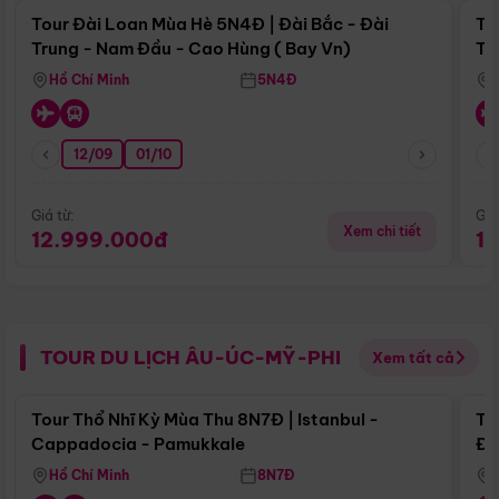
Tour Đài Loan Mùa Hè 5N4Đ | Đài Bắc - Đài
To
Trung - Nam Đầu - Cao Hùng ( Bay Vn)
Tr
Hồ Chí Minh
5N4Đ
12/09
01/10
Giá từ:
Giá
Xem chi tiết
12.999.000đ
1
TOUR DU LỊCH ÂU-ÚC-MỸ-PHI
Xem tất cả
Điểm nổi bật
Tour Thổ Nhĩ Kỳ Mùa Thu 8N7Đ | Istanbul -
To
Cappadocia - Pamukkale
Đế
Hồ Chí Minh
8N7Đ