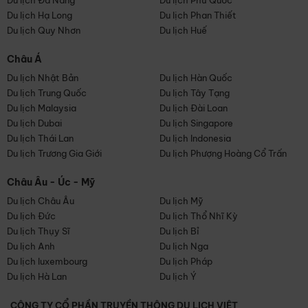
Du lịch Đà Nẵng
Du lịch Phú Quốc
Du lịch Hạ Long
Du lịch Phan Thiết
Du lịch Quy Nhơn
Du lịch Huế
Châu Á
Du lịch Nhật Bản
Du lịch Hàn Quốc
Du lịch Trung Quốc
Du lịch Tây Tạng
Du lịch Malaysia
Du lịch Đài Loan
Du lịch Dubai
Du lịch Singapore
Du lịch Thái Lan
Du lịch Indonesia
Du lịch Trương Gia Giới
Du lịch Phượng Hoàng Cổ Trấn
Châu Âu - Úc - Mỹ
Du lịch Châu Âu
Du lịch Mỹ
Du lịch Đức
Du lịch Thổ Nhĩ Kỳ
Du lịch Thụy Sĩ
Du lịch Bỉ
Du lịch Anh
Du lịch Nga
Du lịch luxembourg
Du lịch Pháp
Du lịch Hà Lan
Du lịch Ý
CÔNG TY CỔ PHẦN TRUYỀN THÔNG DU LỊCH VIỆT