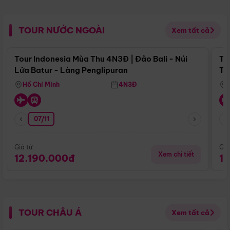
TOUR NƯỚC NGOÀI
Xem tất cả
Điểm nổi bật
Tour Indonesia Mùa Thu 4N3Đ | Đảo Bali - Núi
To
Lửa Batur - Làng Penglipuran
Tr
Hồ Chí Minh
4N3Đ
07/11
Giá từ:
Giá
Xem chi tiết
12.190.000đ
1
TOUR CHÂU Á
Xem tất cả
Điểm nổi bật