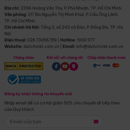
Địa chỉ
: 239A Hoàng Văn Thụ, P.Phú Nhuận, TP. Hồ Chí Minh.
Văn phòng
:
217 Bis Nguyễn Thị Minh Khai, P.Cầu Ông Lãnh,
TP. Hồ Chí Minh.
Chi nhánh Hà Nội
:
Tầng 3, số 243 xã Đàn, P.Đống Đa, TP. Hà
Nội
Điện thoại
:
028 73056789
|
Hotline
:
1900 1177
Website
:
dulichviet.com.vn
|
Email
:
info@dulichviet.com.vn
Chứng nhận
Kết nối với chúng tôi
Chấp nhận thanh toán
Đăng ký nhận thông tin khuyến mãi
Nhập email để có cơ hội giảm 50% cho chuyến đi tiếp theo
của Quý khách