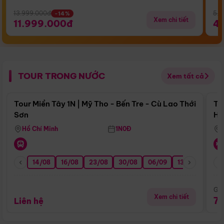
13.999.000đ
5.5
-14%
Xem chi tiết
11.999.000đ
4
TOUR TRONG NƯỚC
Xem tất cả
Điểm nổi bật
Tour Miền Tây 1N | Mỹ Tho - Bến Tre - Cù Lao Thới
To
Sơn
Hu
Hồ Chí Minh
1N0Đ
14/08
16/08
23/08
30/08
06/09
13/09
20/0
Giá
Xem chi tiết
7
Liên hệ