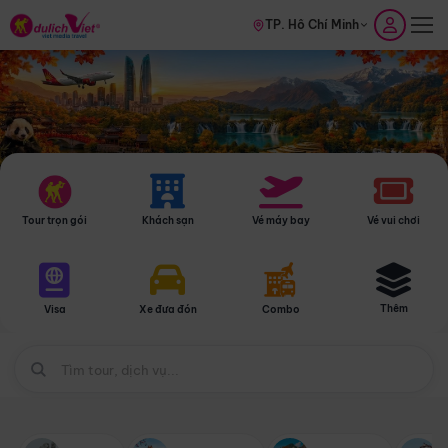
TP. Hồ Chí Minh
Tour trọn gói
Khách sạn
Vé máy bay
Vé vui chơi
Thêm
Visa
Xe đưa đón
Combo