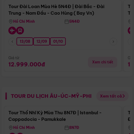
Tour Đài Loan Mùa Hè 5N4Đ | Đài Bắc - Đài
To
Trung - Nam Đầu - Cao Hùng ( Bay Vn)
Tr
Hồ Chí Minh
5N4Đ
13/08
12/09
01/10
Giá từ:
Giá
Xem chi tiết
12.999.000đ
1
TOUR DU LỊCH ÂU-ÚC-MỸ-PHI
Xem tất cả
Điểm nổi bật
Tour Thổ Nhĩ Kỳ Mùa Thu 8N7Đ | Istanbul -
To
Cappadocia - Pamukkale
Đế
Hồ Chí Minh
8N7Đ