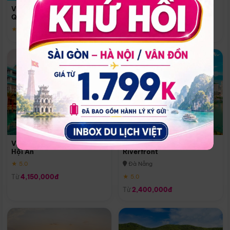
Quoc
Vinpearl Resort & Spa Phu
Phú Quốc
Quoc
★ 5.0
★ 5.0
Vinpearl Resort & Golf Nam
Melia Vinpearl Danang
Hội An
Riverfront
★ 5.0
Đà Nẵng
Từ
4,150,000đ
★ 5.0
Từ
2,400,000đ