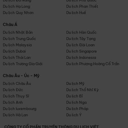
Du lịch Đà Nẵng
Du lịch Phú Quốc
Du lịch Hạ Long
Du lịch Phan Thiết
Du lịch Quy Nhơn
Du lịch Huế
Châu Á
Du lịch Nhật Bản
Du lịch Hàn Quốc
Du lịch Trung Quốc
Du lịch Tây Tạng
Du lịch Malaysia
Du lịch Đài Loan
Du lịch Dubai
Du lịch Singapore
Du lịch Thái Lan
Du lịch Indonesia
Du lịch Trương Gia Giới
Du lịch Phượng Hoàng Cổ Trấn
Châu Âu - Úc - Mỹ
Du lịch Châu Âu
Du lịch Mỹ
Du lịch Đức
Du lịch Thổ Nhĩ Kỳ
Du lịch Thụy Sĩ
Du lịch Bỉ
Du lịch Anh
Du lịch Nga
Du lịch luxembourg
Du lịch Pháp
Du lịch Hà Lan
Du lịch Ý
CÔNG TY CỔ PHẦN TRUYỀN THÔNG DU LỊCH VIỆT