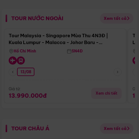
TOUR NƯỚC NGOÀI
Xem tất cả
Điểm nổi bật
Tour Malaysia - Singapore Mùa Thu 4N3Đ |
To
Kuala Lumpur - Malacca - Johor Baru -
Lử
Singapore
Hồ Chí Minh
5N4Đ
13/08
Giá từ:
Giá
Xem chi tiết
13.990.000đ
1
TOUR CHÂU Á
Xem tất cả
Điểm nổi bật