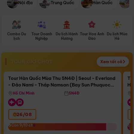
Nội địa
Trung Quốc
Hàn Quốc
N
Combo Du
Tour Doanh
Du lịch Hành
Tour Hoa Anh
Du lịch Mùa
D
lịch
Nghiệp
Hương
Đào
Hè
TOUR GIỜ CHÓT
Xem tất cả
Điểm nổi bật
Còn
17 ngày 07:40:44
Cò
Tour Hàn Quốc Mùa Thu 5N4Đ | Seoul - Everland
To
- Đảo Nami - Tháp Namsan (Bay Sun Phuquoc
Hò
Bay Sun Phuquoc Airways
Tặ
Airways)
Aq
Hồ Chí Minh
5N4Đ
26/08
‹
Còn 9/10 chỗ
Còn 9/10 chỗ
C
C