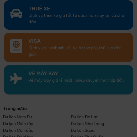
THUÊ XE
Dịch vụ thuê xe giá tốt từ các nhà xe uy tín và chu
đáo
VISA
Dịch vụ Visa nhanh, rẻ. Visa trọn gói, thủ tục đơn
giản
VÉ MÁY BAY
Vé máy bay giá rẻ nhất, nhiều khuyến mãi hấp dẫn
Trong nước
Du lịch Nam Du
Du lịch Đà Lạt
Du lịch Miền tây
Du lịch Nha Trang
Du lịch Côn Đảo
Du lịch Sapa