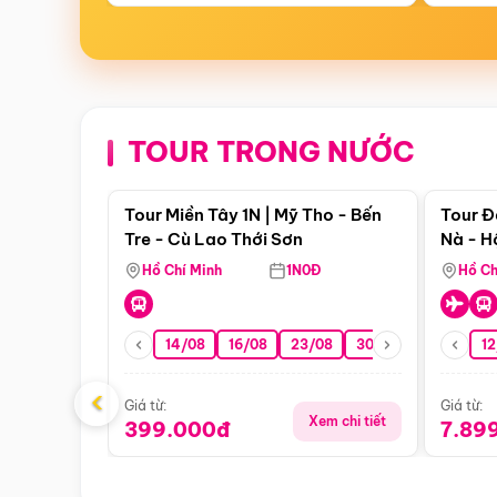
TOUR TRONG NƯỚC
Điểm nổi bật
Tour Miền Tây 1N | Mỹ Tho - Bến
Tour Đ
Tre - Cù Lao Thới Sơn
Nà - H
Nha
Hồ Chí Minh
1N0Đ
Hồ Ch
14/08
16/08
23/08
30/08
06/09
12
1
‹
Giá từ:
Giá từ:
Xem chi tiết
399.000đ
7.89