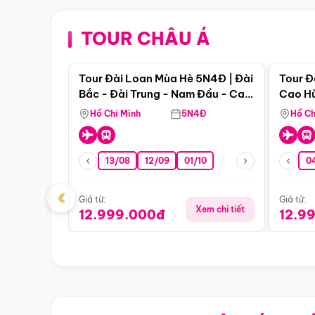
TOUR CHÂU Á
Điểm nổi bật
Tour Đài Loan Mùa Hè 5N4Đ | Đài
Tour Đ
Bắc - Đài Trung - Nam Đầu - Cao
Cao Hù
Hùng ( Bay Vn)
(Bay V
Hồ Chí Minh
5N4Đ
Hồ Ch
13/08
12/09
01/10
0
‹
Giá từ:
Giá từ:
Xem chi tiết
12.999.000đ
12.9