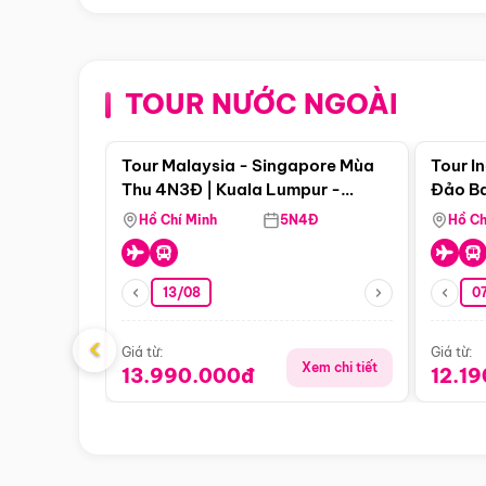
TOUR NƯỚC NGOÀI
Điểm nổi bật
Tour Malaysia - Singapore Mùa
Tour I
Thu 4N3Đ | Kuala Lumpur -
Đảo Ba
Malacca - Johor Baru -
Pengli
Hồ Chí Minh
5N4Đ
Hồ Ch
Singapore
13/08
07
‹
Giá từ:
Giá từ:
Xem chi tiết
13.990.000đ
12.1