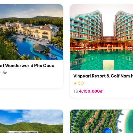
arl Wonderworld Phu Quoc
Quốc
Vinpearl Resort & Golf Nam 
★ 5.0
Từ
4,150,000đ