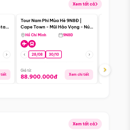
Xem tất cả
 bật
Điểm nổi bật
Tour Nam Phi Mùa Hè 9N8Đ |
Tour Mỹ Mùa
star
Cape Town - Mũi Hảo Vọng - Núi
Hoa Kỳ - Me
Bàn - Johannesburg - Pretoria -
Hồ Chí Minh
9N8Đ
Hồ Chí Minh
Safari - Lodge
28/08
30/10
29/08
›
Giá từ:
Giá từ:
tiết
Xem chi tiết
88.900.000đ
59.900.
Xem tất cả