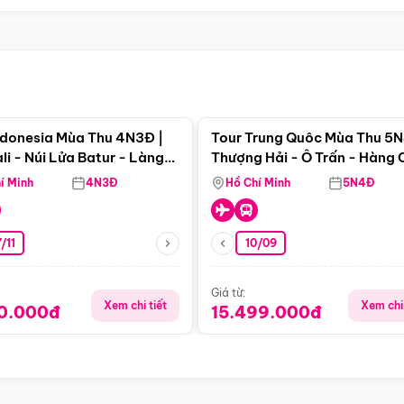
Điểm nổi bật
Điểm nổi
ndonesia Mùa Thu 4N3Đ |
Tour Trung Quôc Mùa Thu 5N
li - Núi Lửa Batur - Làng
Thượng Hải - Ô Trấn - Hàng
puran
(Tour Không Shopping)
í Minh
4N3Đ
Hồ Chí Minh
5N4Đ
/11
10/09
Giá từ:
Xem chi tiết
Xem chi 
90.000đ
15.499.000đ