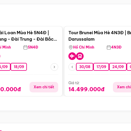
Điểm nổi bật
Điểm nổi
ài Loan Mùa Hè 5N4Đ |
Tour Brunei Mùa Hè 4N3Đ | B
ng - Đài Trung - Đài Bắc
Darussalam
j)
í Minh
5N4Đ
Hồ Chí Minh
4N3Đ
4/09
18/09
30/08
17/09
24/09
Giá từ:
Xem chi tiết
Xem chi 
90.000đ
14.499.000đ