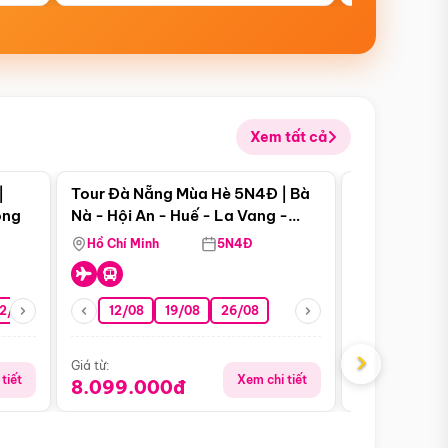
Xem tất cả
 bật
Điểm nổi bật
|
Tour Đà Nẵng Mùa Hè 5N4Đ | Bà
Tour Đà Nẵn
ong
Nà - Hội An - Huế - La Vang -
Nà - Hội An
Động Thiên Đường
Nha
Hồ Chí Minh
5N4Đ
Hồ Chí Minh
2/08
26/08
05/09
12/08
19/08
09/09
26/08
12/09
13/08
›
Giá từ:
Giá từ:
tiết
Xem chi tiết
8.099.000đ
6.899.00