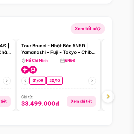
Xem tất cả
 bật
Điểm nổi bật
4Đ |
Tour Brunei - Nhật Bản 6N5Đ |
Tour Campu
 Châu
Yamanashi - Fuji - Tokyo - Chiba
Siem Reap -
- Freeday
Hồ Chí Minh
6N5Đ
Hồ Chí Minh
01/09
20/10
13/08
›
Giá từ:
Giá từ:
tiết
Xem chi tiết
33.499.000đ
5.650.00