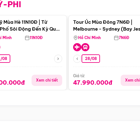
Ỹ-PHI
Điểm nổi bật
Điểm nổi
ỹ Mùa Hè 11N10Đ | Từ
Tour Úc Mùa Đông 7N6Đ |
Phố Sôi Động Đến Kỳ Quan
Melbourne - Sydney (Bay Je
Nhiên Mỹ
Airways)
í Minh
11N10Đ
Hồ Chí Minh
7N6Đ
4/08
28/08
Giá từ:
Xem chi tiết
Xem chi 
900.000đ
47.990.000đ