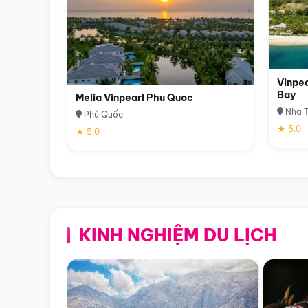
Vinpea
Bay
Melia Vinpearl Phu Quoc
Nha T
Phú Quốc
★ 5.0
★ 5.0
KINH NGHIỆM DU LỊCH