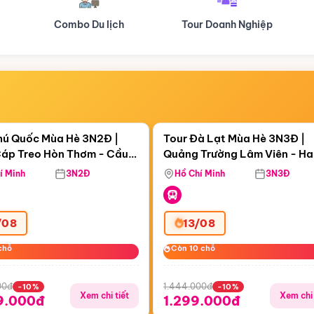
Tour Doanh Nghiệp
Du lịch Hành Hương
Điểm nổi bật
Điểm nổi
ngày 00:57:11
Còn
05 ngày 00:57:11
hú Quốc Mùa Hè 3N2Đ |
Tour Đà Lạt Mùa Hè 3N3Đ |
áp Treo Hòn Thơm - Cầu
Quảng Trường Lâm Viên - H
áp Treo Hòn Thơm
Công Viên Nước Aquatopia
Hill - Puppy Farm
í Minh
3N2Đ
Hồ Chí Minh
3N3Đ
/08
13/08
chỗ
chỗ
Còn 10 chỗ
Còn 10 chỗ
00đ
1.444.000đ
-10%
-10%
Xem chi tiết
Xem chi 
9.000đ
1.299.000đ