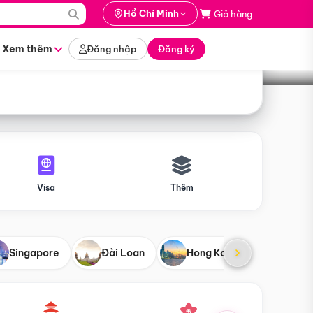
i hành
Hồ Chí Minh
Giỏ hàng
Tìm tour
tháng nào
Xem thêm
Đăng nhập
Đăng ký
Visa
Thêm
Singapore
Đài Loan
Hong Kong
Mỹ