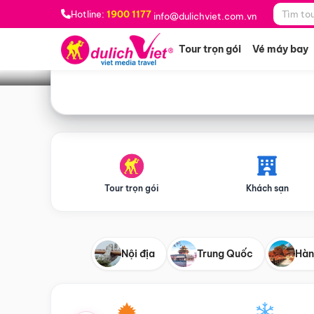
Bạn muốn đi đâu?
*
Hotline:
1900 1177
info@dulichviet.com.vn
Tour trọn gói
Vé máy bay
Tour trọn gói
Khách sạn
Nội địa
Trung Quốc
Hàn