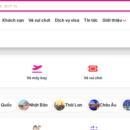
Điểm khởi hành
Tháng khở
Hồ Chí Minh
Bất kỳ 
Khách sạn
Vé vui chơi
Dịch vụ visa
Tin tức
Giới thiệu
Vé máy bay
Vé vui chơi
 Quốc
Nhật Bản
Thái Lan
Châu Âu