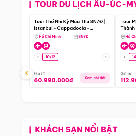
TOUR DU LỊCH ÂU-ÚC-M
Điểm nổi bật
Tour Thổ Nhĩ Kỳ Mùa Thu 8N7Đ |
Tour M
Istanbul - Cappadocia -
Thành 
Pamukkale
Thiên 
Hồ Chí Minh
8N7Đ
Hồ Ch
10/12
1
‹
Giá từ:
Giá từ:
Xem chi tiết
60.990.000đ
112.
KHÁCH SẠN NỔI BẬT