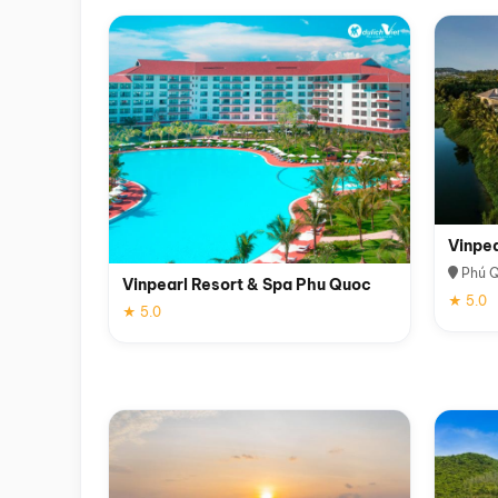
Vinpe
Phú 
Vinpearl Resort & Spa Phu Quoc
★ 5.0
★ 5.0