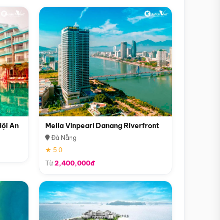
Hội An
Melia Vinpearl Danang Riverfront
Đà Nẵng
★ 5.0
Từ
2,400,000đ