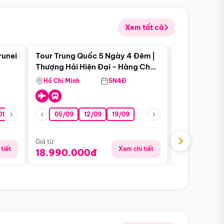
Xem tất cả
 bật
Điểm nổi bật
runei
Tour Trung Quốc 5 Ngày 4 Đêm |
Tour Trung 
Tour Hè
Thượng Hải Hiện Đại - Hàng Châu
Ân Thi - Trư
Nên Thơ - Ô Trấn Cổ Kính
Hồ Chí Minh
5N4Đ
Hồ Chí Minh
01/10
15/10
29/10
05/09
12/09
19/09
16/08
›
Giá từ:
Giá từ:
tiết
Xem chi tiết
18.990.000đ
16.990.0