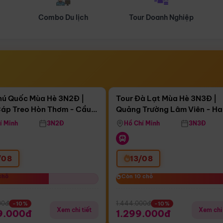
Tour Doanh Nghiệp
Du lịch Hành Hương
Điểm nổi bật
Điểm nổi
ngày 14:59:27
Còn
03 ngày 14:59:27
hú Quốc Mùa Hè 3N2Đ |
Tour Đà Lạt Mùa Hè 3N3Đ |
áp Treo Hòn Thơm - Cầu
Quảng Trường Lâm Viên - H
áp Treo Hòn Thơm
Công Viên Nước Aquatopia
Hill - Puppy Farm
í Minh
3N2Đ
Hồ Chí Minh
3N3Đ
/08
13/08
chỗ
chỗ
Còn 10 chỗ
Còn 10 chỗ
00đ
1.444.000đ
-10%
-10%
Xem chi tiết
Xem chi 
9.000đ
1.299.000đ