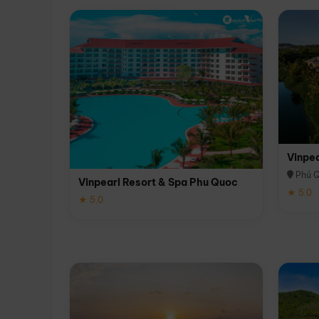
Vinpe
Phú 
Vinpearl Resort & Spa Phu Quoc
★ 5.0
★ 5.0