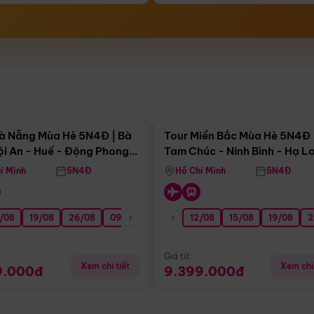
Điểm nổi bật
Điểm nổi
à Nẵng Mùa Hè 5N4Đ | Bà
Tour Miền Bắc Mùa Hè 5N4Đ 
ội An - Huế - Động Phong
Tam Chúc - Ninh Bình - Hạ L
í Minh
5N4Đ
Hồ Chí Minh
5N4Đ
/08
3/09
19/08
20/09
26/08
27/09
09/09
16/09
12/08
23/09
15/08
30/09
19/08
07/10
2
Giá từ:
Xem chi tiết
Xem chi 
9.000đ
9.399.000đ