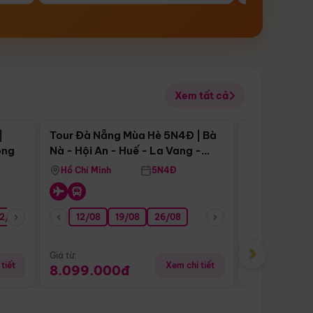
Xem tất cả
 bật
Điểm nổi bật
|
Tour Đà Nẵng Mùa Hè 5N4Đ | Bà
Tour Đà Nẵn
ong
Nà - Hội An - Huế - La Vang -
Nà - Hội An
Động Thiên Đường
Nha
Hồ Chí Minh
5N4Đ
Hồ Chí Minh
2/08
26/08
05/09
12/08
19/08
09/09
26/08
12/09
13/08
›
Giá từ:
Giá từ:
tiết
Xem chi tiết
8.099.000đ
6.899.00