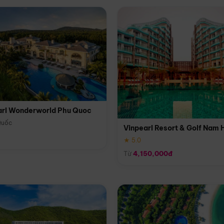
arl Wonderworld Phu Quoc
Quốc
Vinpearl Resort & Golf Nam 
★ 5.0
Từ
4,150,000đ