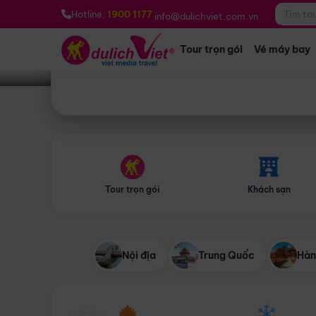
Bạn muốn đi đâu?
*
Hotline:
1900 1177
info@dulichviet.com.vn
Tour trọn gói
Vé máy bay
Tour trọn gói
Khách sạn
Nội địa
Trung Quốc
Hàn