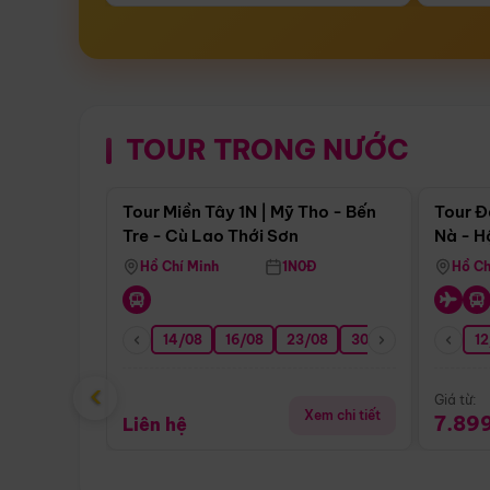
TOUR TRONG NƯỚC
Điểm nổi bật
Tour Miền Tây 1N | Mỹ Tho - Bến
Tour Đ
Tre - Cù Lao Thới Sơn
Nà - H
Nha
Hồ Chí Minh
1N0Đ
Hồ Ch
14/08
16/08
23/08
30/08
06/09
12
1
‹
Giá từ:
Xem chi tiết
7.89
Liên hệ