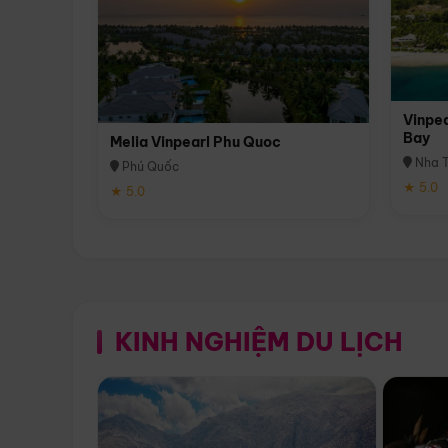
Vinpea
Bay
Melia Vinpearl Phu Quoc
Nha T
Phú Quốc
★ 5.0
★ 5.0
KINH NGHIỆM DU LỊCH