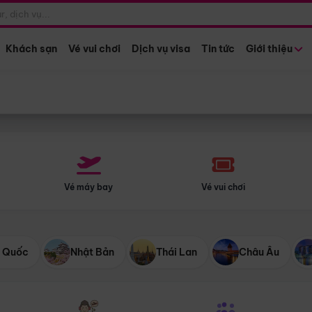
Điểm khởi hành
Tháng khở
Hồ Chí Minh
Bất kỳ 
Khách sạn
Vé vui chơi
Dịch vụ visa
Tin tức
Giới thiệu
Vé máy bay
Vé vui chơi
 Quốc
Nhật Bản
Thái Lan
Châu Âu