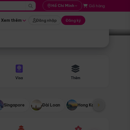
i hành
Hồ Chí Minh
Giỏ hàng
Tìm tour
tháng nào
Xem thêm
Đăng nhập
Đăng ký
Visa
Thêm
Singapore
Đài Loan
Hong Kong
Mỹ