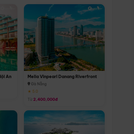
Hội An
Melia Vinpearl Danang Riverfront
Đà Nẵng
★ 5.0
Từ
2,400,000đ