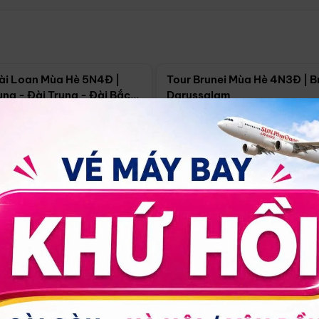
Điểm nổi bật
Điểm nổi
ài Loan Mùa Hè 5N4Đ |
Tour Brunei Mùa Hè 4N3Đ | B
ng - Đài Trung - Đài Bắc
Darussalam
j)
í Minh
5N4Đ
Hồ Chí Minh
4N3Đ
4/09
18/09
30/08
17/09
24/09
Giá từ:
Xem chi tiết
Xem chi 
90.000đ
14.499.000đ