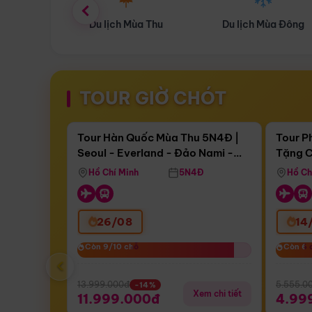
ùa Thu
Du lịch Mùa Đông
Combo Du lịch
TOUR GIỜ CHÓT
Điểm nổi bật
Còn
16 ngày 14:59:27
Còn
04 
Tour Hàn Quốc Mùa Thu 5N4Đ |
Tour P
Seoul - Everland - Đảo Nami -
Tặng C
Bay Sun Phuquoc Airways
Tặng C
Tháp Namsan (Bay Sun Phuquoc
Hôn - 
Hồ Chí Minh
5N4Đ
Hồ Ch
Airways)
26/08
14
Còn 9/10 chỗ
Còn 9/10 chỗ
Còn 6 
Còn 6 
‹
13.999.000đ
5.555.0
-14%
Xem chi tiết
11.999.000đ
4.99