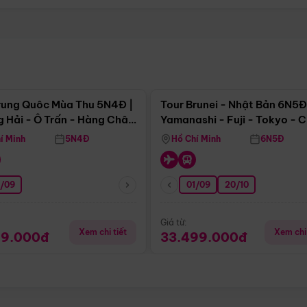
Điểm nổi bật
Điểm nổi
rung Quôc Mùa Thu 5N4Đ |
Tour Brunei - Nhật Bản 6N5Đ
 Hải - Ô Trấn - Hàng Châu
Yamanashi - Fuji - Tokyo - 
Không Shopping)
- Freeday
í Minh
5N4Đ
Hồ Chí Minh
6N5Đ
0/09
01/09
20/10
Giá từ:
Xem chi tiết
Xem chi 
99.000đ
33.499.000đ