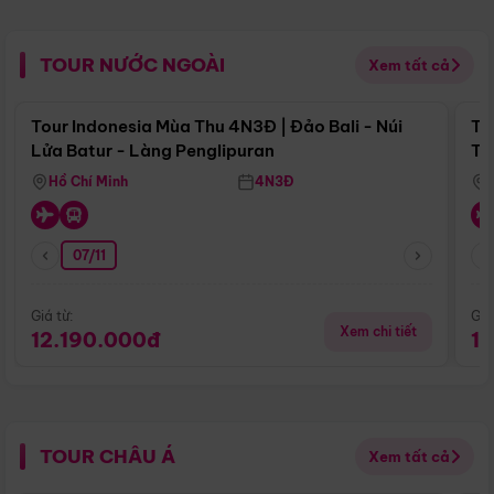
TOUR NƯỚC NGOÀI
Xem tất cả
Điểm nổi bật
Tour Indonesia Mùa Thu 4N3Đ | Đảo Bali - Núi
To
Lửa Batur - Làng Penglipuran
Tr
Hồ Chí Minh
4N3Đ
07/11
Giá từ:
Giá
Xem chi tiết
12.190.000đ
1
TOUR CHÂU Á
Xem tất cả
Điểm nổi bật