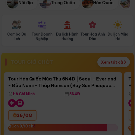
Nội địa
Trung Quốc
Hàn Quốc
N
Combo Du
Tour Doanh
Du lịch Hành
Tour Hoa Anh
Du lịch Mùa
D
lịch
Nghiệp
Hương
Đào
Hè
TOUR GIỜ CHÓT
Xem tất cả
Điểm nổi bật
Còn
15 ngày 16:21:02
Cò
Tour Hàn Quốc Mùa Thu 5N4Đ | Seoul - Everland
To
- Đảo Nami - Tháp Namsan (Bay Sun Phuquoc
Hò
Bay Sun Phuquoc Airways
Tặ
Airways)
Aq
Hồ Chí Minh
5N4Đ
26/08
‹
Còn 9/10 chỗ
Còn 9/10 chỗ
C
C