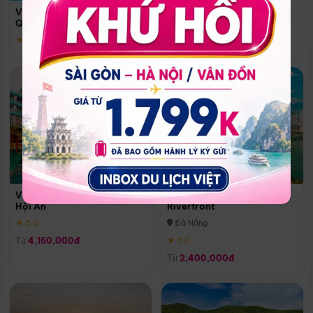
Quoc
Vinpearl Resort & Spa Phu
Phú Quốc
Quoc
★ 5.0
★ 5.0
Vinpearl Resort & Golf Nam
Melia Vinpearl Danang
Hội An
Riverfront
★ 5.0
Đà Nẵng
Từ
4,150,000đ
★ 5.0
Từ
2,400,000đ