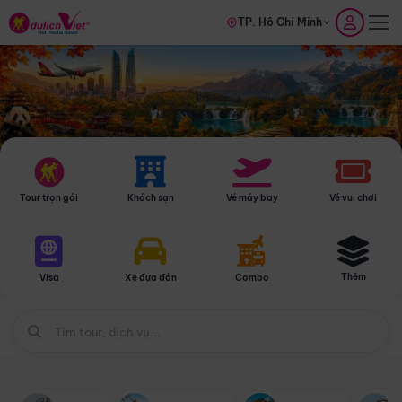
TP. Hồ Chí Minh
Tour trọn gói
Khách sạn
Vé máy bay
Vé vui chơi
Thêm
Visa
Xe đưa đón
Combo