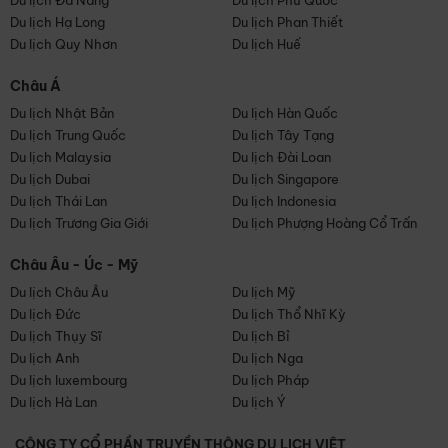
Du lịch Đà Nẵng
Du lịch Phú Quốc
Du lịch Hạ Long
Du lịch Phan Thiết
Du lịch Quy Nhơn
Du lịch Huế
Châu Á
Du lịch Nhật Bản
Du lịch Hàn Quốc
Du lịch Trung Quốc
Du lịch Tây Tạng
Du lịch Malaysia
Du lịch Đài Loan
Du lịch Dubai
Du lịch Singapore
Du lịch Thái Lan
Du lịch Indonesia
Du lịch Trương Gia Giới
Du lịch Phượng Hoàng Cổ Trấn
Châu Âu - Úc - Mỹ
Du lịch Châu Âu
Du lịch Mỹ
Du lịch Đức
Du lịch Thổ Nhĩ Kỳ
Du lịch Thụy Sĩ
Du lịch Bỉ
Du lịch Anh
Du lịch Nga
Du lịch luxembourg
Du lịch Pháp
Du lịch Hà Lan
Du lịch Ý
CÔNG TY CỔ PHẦN TRUYỀN THÔNG DU LỊCH VIỆT