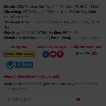
Địa chỉ
: 239A Hoàng Văn Thụ, P.Phú Nhuận, TP. Hồ Chí Minh.
Văn phòng
:
217 Bis Nguyễn Thị Minh Khai, P.Cầu Ông Lãnh,
TP. Hồ Chí Minh.
Chi nhánh Hà Nội
:
Tầng 3, số 243 xã Đàn, P.Đống Đa, TP. Hà
Nội
Điện thoại
:
028 73056789
|
Hotline
:
1900 1177
Website
:
dulichviet.com.vn
|
Email
:
info@dulichviet.com.vn
Chứng nhận
Kết nối với chúng tôi
Chấp nhận thanh toán
Đăng ký nhận thông tin khuyến mãi
Nhập email để có cơ hội giảm 50% cho chuyến đi tiếp theo
của Quý khách