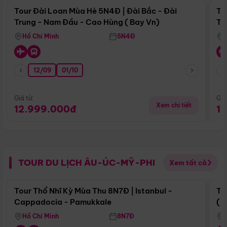
Tour Đài Loan Mùa Hè 5N4Đ | Đài Bắc - Đài
To
Trung - Nam Đầu - Cao Hùng ( Bay Vn)
Tr
Hồ Chí Minh
5N4Đ
12/09
01/10
Giá từ:
Giá
Xem chi tiết
12.999.000đ
1
TOUR DU LỊCH ÂU-ÚC-MỸ-PHI
Xem tất cả
Điểm nổi bật
Tour Thổ Nhĩ Kỳ Mùa Thu 8N7Đ | Istanbul -
To
Cappadocia - Pamukkale
(B
Hồ Chí Minh
8N7Đ