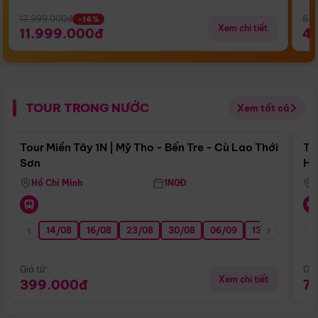
13.999.000đ
5.5
-14%
Xem chi tiết
11.999.000đ
4
TOUR TRONG NƯỚC
Xem tất cả
Điểm nổi bật
Tour Miền Tây 1N | Mỹ Tho - Bến Tre - Cù Lao Thới
To
Sơn
Hu
Hồ Chí Minh
1N0Đ
14/08
16/08
23/08
30/08
06/09
13/09
20/0
Giá từ:
Giá
Xem chi tiết
399.000đ
7