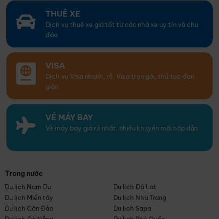
THUÊ XE
Dịch vụ thuê xe giá tốt từ các nhà xe uy tín và chu
đáo
VISA
Dịch vụ Visa nhanh, rẻ. Visa trọn gói, thủ tục đơn
giản
VÉ MÁY BAY
Vé máy bay giá rẻ nhất, nhiều khuyến mãi hấp dẫn
Trong nước
Du lịch Nam Du
Du lịch Đà Lạt
Du lịch Miền tây
Du lịch Nha Trang
Du lịch Côn Đảo
Du lịch Sapa