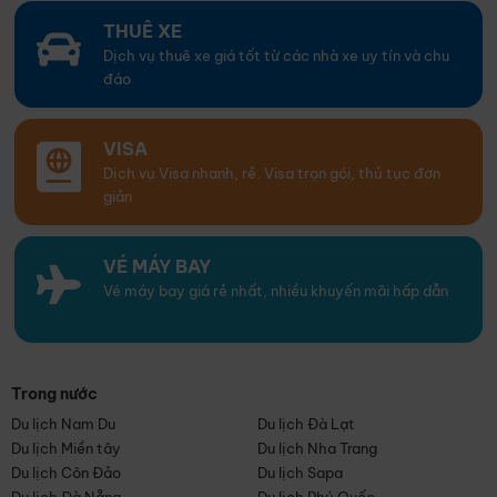
THUÊ XE
Dịch vụ thuê xe giá tốt từ các nhà xe uy tín và chu
đáo
VISA
Dịch vụ Visa nhanh, rẻ. Visa trọn gói, thủ tục đơn
giản
VÉ MÁY BAY
Vé máy bay giá rẻ nhất, nhiều khuyến mãi hấp dẫn
Trong nước
Du lịch Nam Du
Du lịch Đà Lạt
Du lịch Miền tây
Du lịch Nha Trang
Du lịch Côn Đảo
Du lịch Sapa