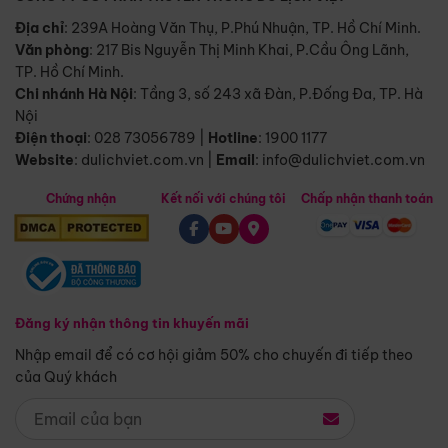
Địa chỉ
: 239A Hoàng Văn Thụ, P.Phú Nhuận, TP. Hồ Chí Minh.
Văn phòng
:
217 Bis Nguyễn Thị Minh Khai, P.Cầu Ông Lãnh,
TP. Hồ Chí Minh.
Chi nhánh Hà Nội
:
Tầng 3, số 243 xã Đàn, P.Đống Đa, TP. Hà
Nội
Điện thoại
:
028 73056789
|
Hotline
:
1900 1177
Website
:
dulichviet.com.vn
|
Email
:
info@dulichviet.com.vn
Chứng nhận
Kết nối với chúng tôi
Chấp nhận thanh toán
Đăng ký nhận thông tin khuyến mãi
Nhập email để có cơ hội giảm 50% cho chuyến đi tiếp theo
của Quý khách