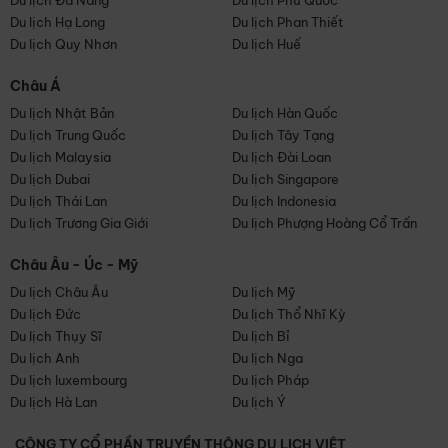
Du lịch Đà Nẵng
Du lịch Phú Quốc
Du lịch Hạ Long
Du lịch Phan Thiết
Du lịch Quy Nhơn
Du lịch Huế
Châu Á
Du lịch Nhật Bản
Du lịch Hàn Quốc
Du lịch Trung Quốc
Du lịch Tây Tạng
Du lịch Malaysia
Du lịch Đài Loan
Du lịch Dubai
Du lịch Singapore
Du lịch Thái Lan
Du lịch Indonesia
Du lịch Trương Gia Giới
Du lịch Phượng Hoàng Cổ Trấn
Châu Âu - Úc - Mỹ
Du lịch Châu Âu
Du lịch Mỹ
Du lịch Đức
Du lịch Thổ Nhĩ Kỳ
Du lịch Thụy Sĩ
Du lịch Bỉ
Du lịch Anh
Du lịch Nga
Du lịch luxembourg
Du lịch Pháp
Du lịch Hà Lan
Du lịch Ý
CÔNG TY CỔ PHẦN TRUYỀN THÔNG DU LỊCH VIỆT