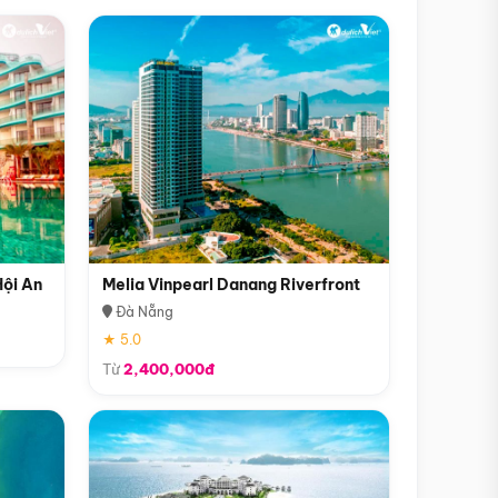
Hội An
Melia Vinpearl Danang Riverfront
Đà Nẵng
★ 5.0
Từ
2,400,000đ