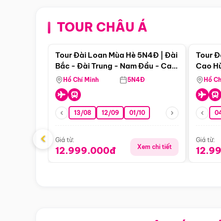
TOUR CHÂU Á
Điểm nổi bật
Tour Đài Loan Mùa Hè 5N4Đ | Đài
Tour Đ
Bắc - Đài Trung - Nam Đầu - Cao
Cao Hù
Hùng ( Bay Vn)
(Bay V
Hồ Chí Minh
5N4Đ
Hồ Ch
13/08
12/09
01/10
0
‹
Giá từ:
Giá từ:
Xem chi tiết
12.999.000đ
12.9