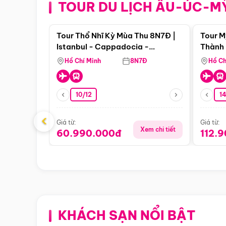
TOUR DU LỊCH ÂU-ÚC-M
Điểm nổi bật
Tour Thổ Nhĩ Kỳ Mùa Thu 8N7Đ |
Tour M
Istanbul - Cappadocia -
Thành 
Pamukkale
Thiên 
Hồ Chí Minh
8N7Đ
Hồ Ch
10/12
1
‹
Giá từ:
Giá từ:
Xem chi tiết
60.990.000đ
112.
KHÁCH SẠN NỔI BẬT