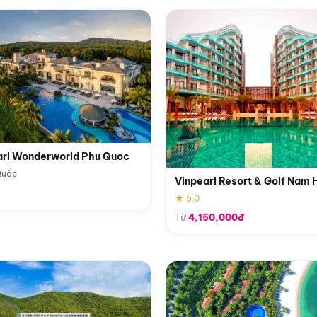
arl Wonderworld Phu Quoc
Quốc
Vinpearl Resort & Golf Nam 
★ 5.0
Từ
4,150,000đ