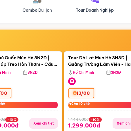
Tour Doanh Nghiệp
Du lịch Hành Hương
Điểm nổi bật
Điểm nổi
ngày 04:05:42
Còn
05 ngày 04:05:42
hú Quốc Mùa Hè 3N2Đ |
Tour Đà Lạt Mùa Hè 3N3Đ |
áp Treo Hòn Thơm - Cầu
Quảng Trường Lâm Viên - H
áp Treo Hòn Thơm
Công Viên Nước Aquatopia
Hill - Puppy Farm
í Minh
3N2Đ
Hồ Chí Minh
3N3Đ
/08
13/08
chỗ
chỗ
Còn 10 chỗ
Còn 10 chỗ
00đ
1.444.000đ
-10%
-10%
Xem chi tiết
Xem chi 
9.000đ
1.299.000đ