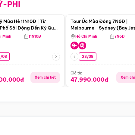
Ỹ-PHI
Điểm nổi bật
Điểm nổi
ỹ Mùa Hè 11N10Đ | Từ
Tour Úc Mùa Đông 7N6Đ |
Phố Sôi Động Đến Kỳ Quan
Melbourne - Sydney (Bay Je
Nhiên Mỹ
Airways)
í Minh
11N10Đ
Hồ Chí Minh
7N6Đ
4/08
28/08
Giá từ:
Xem chi tiết
Xem chi 
900.000đ
47.990.000đ