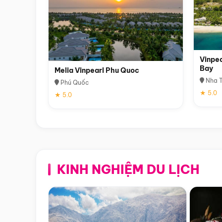
Vinpea
Bay
Melia Vinpearl Phu Quoc
Nha T
Phú Quốc
★ 5.0
★ 5.0
KINH NGHIỆM DU LỊCH