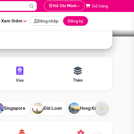
i hành
Hồ Chí Minh
Giỏ hàng
Tìm tour
tháng nào
Xem thêm
Đăng nhập
Đăng ký
Visa
Thêm
Singapore
Đài Loan
Hong Kong
Mỹ