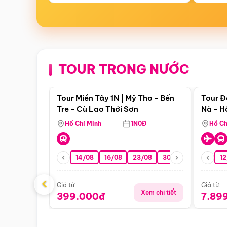
TOUR TRONG NƯỚC
Điểm nổi bật
Tour Miền Tây 1N | Mỹ Tho - Bến
Tour Đ
Tre - Cù Lao Thới Sơn
Nà - H
Nha
Hồ Chí Minh
1N0Đ
Hồ Ch
14/08
16/08
23/08
30/08
06/09
12
1
‹
Giá từ:
Giá từ:
Xem chi tiết
399.000đ
7.89