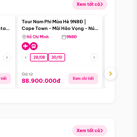
Xem tất cả
 bật
Điểm nổi bật
Tour Nam Phi Mùa Hè 9N8Đ |
Tour Mỹ Mùa
star
Cape Town - Mũi Hảo Vọng - Núi
Hoa Kỳ - Me
Bàn - Johannesburg - Pretoria -
Hồ Chí Minh
9N8Đ
Hồ Chí Minh
Safari - Lodge
28/08
30/10
29/08
›
Giá từ:
Giá từ:
tiết
Xem chi tiết
88.900.000đ
59.900.
Xem tất cả