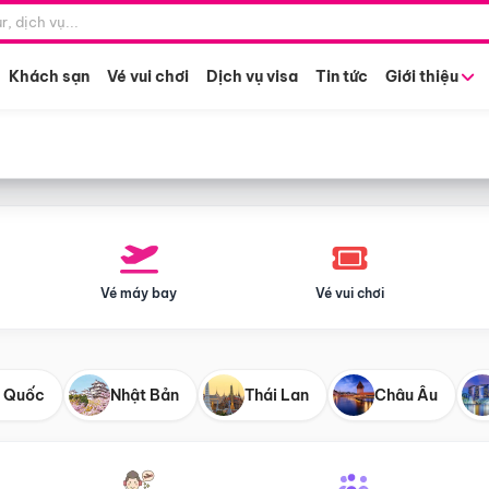
Điểm khởi hành
Tháng khở
Hồ Chí Minh
Bất kỳ 
Khách sạn
Vé vui chơi
Dịch vụ visa
Tin tức
Giới thiệu
Vé máy bay
Vé vui chơi
 Quốc
Nhật Bản
Thái Lan
Châu Âu