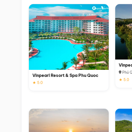
Vinpe
Phú 
Vinpearl Resort & Spa Phu Quoc
★ 5.0
★ 5.0