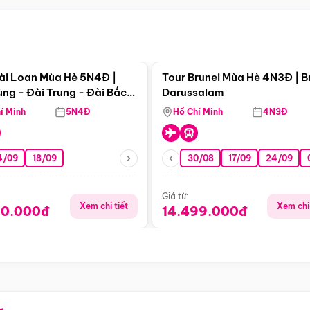
Điểm nổi bật
Điểm nổi
ài Loan Mùa Hè 5N4Đ |
Tour Brunei Mùa Hè 4N3Đ | B
ng - Đài Trung - Đài Bắc
Darussalam
j)
í Minh
5N4Đ
Hồ Chí Minh
4N3Đ
4/09
18/09
30/08
17/09
24/09
Giá từ:
Xem chi tiết
Xem chi 
90.000đ
14.499.000đ