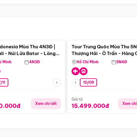
Điểm nổi bật
Điểm nổi
ndonesia Mùa Thu 4N3Đ |
Tour Trung Quôc Mùa Thu 5N
li - Núi Lửa Batur - Làng
Thượng Hải - Ô Trấn - Hàng
puran
(Tour Không Shopping)
í Minh
4N3Đ
Hồ Chí Minh
5N4Đ
/11
10/09
Giá từ:
Xem chi tiết
Xem chi 
90.000đ
15.499.000đ