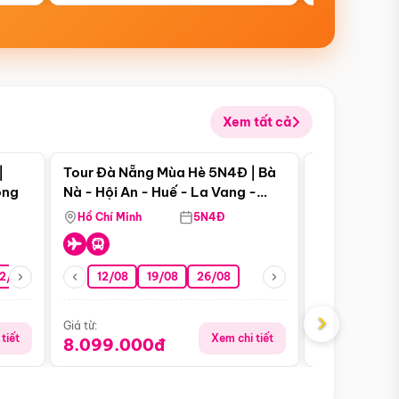
Xem tất cả
 bật
Điểm nổi bật
|
Tour Đà Nẵng Mùa Hè 5N4Đ | Bà
Tour Đà Nẵn
ong
Nà - Hội An - Huế - La Vang -
Nà - Hội An
Động Thiên Đường
Nha
Hồ Chí Minh
5N4Đ
Hồ Chí Minh
2/08
26/08
05/09
12/08
19/08
09/09
26/08
12/09
13/08
›
Giá từ:
Giá từ:
tiết
Xem chi tiết
8.099.000đ
6.899.00