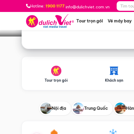
Bạn muốn đi đâu?
*
Hotline:
1900 1177
info@dulichviet.com.vn
Tour trọn gói
Vé máy bay
Tour trọn gói
Khách sạn
Nội địa
Trung Quốc
Hàn