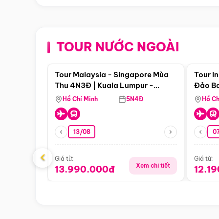
TOUR NƯỚC NGOÀI
Điểm nổi bật
Tour Malaysia - Singapore Mùa
Tour I
Thu 4N3Đ | Kuala Lumpur -
Đảo Ba
Malacca - Johor Baru -
Pengli
Hồ Chí Minh
5N4Đ
Hồ Ch
Singapore
13/08
07
‹
Giá từ:
Giá từ:
Xem chi tiết
13.990.000đ
12.1