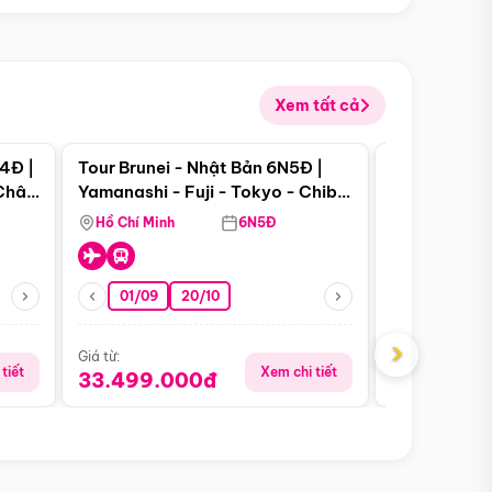
Xem tất cả
 bật
Điểm nổi bật
4Đ |
Tour Brunei - Nhật Bản 6N5Đ |
Tour Campu
 Châu
Yamanashi - Fuji - Tokyo - Chiba
Siem Reap -
- Freeday
Hồ Chí Minh
6N5Đ
Hồ Chí Minh
01/09
20/10
13/08
›
Giá từ:
Giá từ:
tiết
Xem chi tiết
33.499.000đ
5.650.00