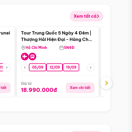
Xem tất cả
 bật
Điểm nổi bật
runei
Tour Trung Quốc 5 Ngày 4 Đêm |
Tour Trung 
Tour Hè
Thượng Hải Hiện Đại - Hàng Châu
Ân Thi - Trư
Nên Thơ - Ô Trấn Cổ Kính
Hồ Chí Minh
5N4Đ
Hồ Chí Minh
01/10
15/10
29/10
05/09
12/09
19/09
16/08
›
Giá từ:
Giá từ:
tiết
Xem chi tiết
18.990.000đ
16.990.0