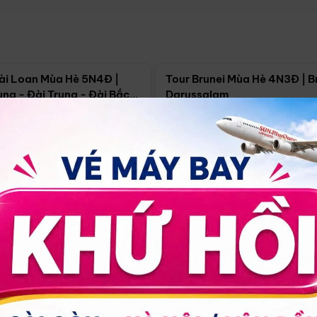
Điểm nổi bật
Điểm nổi
ài Loan Mùa Hè 5N4Đ |
Tour Brunei Mùa Hè 4N3Đ | B
ng - Đài Trung - Đài Bắc
Darussalam
j)
í Minh
5N4Đ
Hồ Chí Minh
4N3Đ
4/09
18/09
30/08
17/09
24/09
Giá từ:
Xem chi tiết
Xem chi 
90.000đ
14.499.000đ