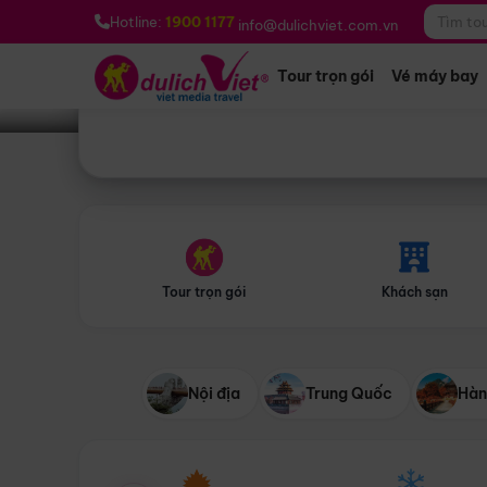
Bạn muốn đi đâu?
*
Hotline:
1900 1177
info@dulichviet.com.vn
Tour trọn gói
Vé máy bay
Tour trọn gói
Khách sạn
Nội địa
Trung Quốc
Hàn