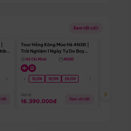
Xem tất cả
 bật
Điểm nổi bật
 |
Tour Hồng Kông Mùa Hè 4N3Đ |
Tour Trung 
Tour Hè
Chiba
Trải Nghiệm 1 Ngày Tự Do Bay
Ân Thi - Trư
Vietnam Airlines
Hồ Chí Minh
4N3Đ
Hồ Chí Minh
15/08
19/09
26/09
16/08
›
Giá từ:
Giá từ:
tiết
Xem chi tiết
16.390.000đ
16.990.0