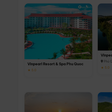
Vinpe
Phú 
Vinpearl Resort & Spa Phu Quoc
★ 5.0
★ 5.0