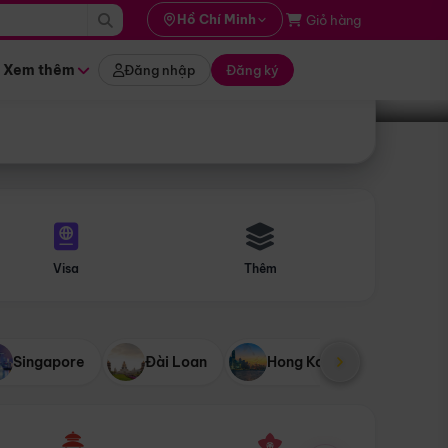
i hành
Hồ Chí Minh
Giỏ hàng
Tìm tour
tháng nào
Xem thêm
Đăng nhập
Đăng ký
Visa
Thêm
Singapore
Đài Loan
Hong Kong
Mỹ