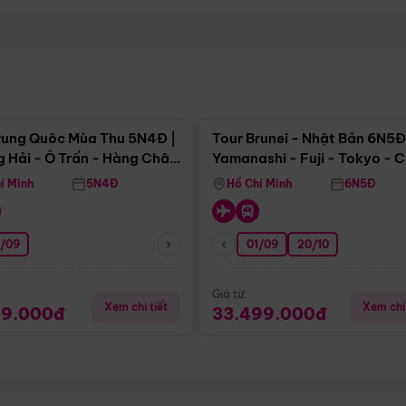
Điểm nổi bật
Điểm nổi
rung Quôc Mùa Thu 5N4Đ |
Tour Brunei - Nhật Bản 6N5Đ
 Hải - Ô Trấn - Hàng Châu
Yamanashi - Fuji - Tokyo - 
Không Shopping)
- Freeday
í Minh
5N4Đ
Hồ Chí Minh
6N5Đ
0/09
01/09
20/10
Giá từ:
Xem chi tiết
Xem chi 
99.000đ
33.499.000đ