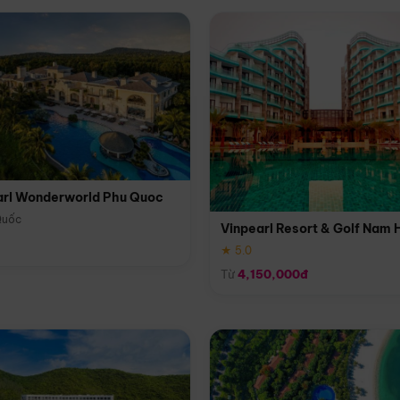
arl Wonderworld Phu Quoc
Quốc
Vinpearl Resort & Golf Nam 
★ 5.0
Từ
4,150,000đ