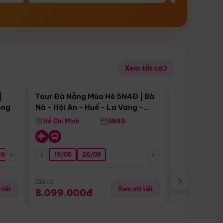
Xem tất cả
 bật
Điểm nổi bật
|
Tour Đà Nẵng Mùa Hè 5N4Đ | Bà
Tour Đà Nẵn
ong
Nà - Hội An - Huế - La Vang -
Nà - Hội An
Động Thiên Đường
Nha
Hồ Chí Minh
5N4Đ
Hồ Chí Minh
26/08
05/09
19/08
09/09
26/08
12/09
16/09
13/08
›
Giá từ:
Giá từ:
tiết
Xem chi tiết
8.099.000đ
6.899.00