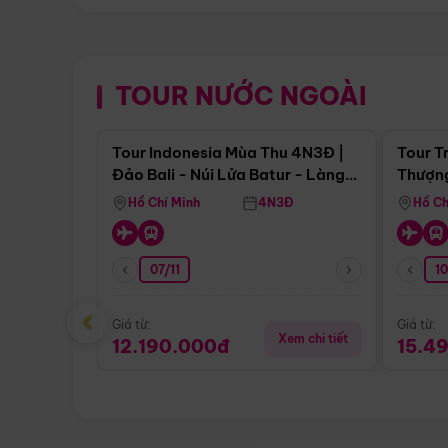
TOUR NƯỚC NGOÀI
Điểm nổi bật
Tour Indonesia Mùa Thu 4N3Đ |
Tour T
Đảo Bali - Núi Lửa Batur - Làng
Thượng
Penglipuran
(Tour 
Hồ Chí Minh
4N3Đ
Hồ Ch
07/11
1
‹
Giá từ:
Giá từ:
Xem chi tiết
12.190.000đ
15.4