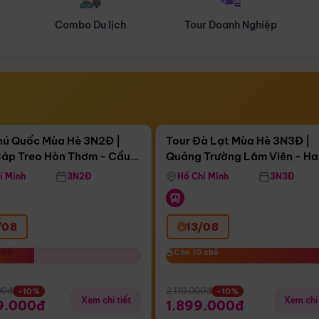
Tour Doanh Nghiệp
Du lịch Hành Hương
Điểm nổi bật
Điểm nổi
ngày 19:15:49
Còn
02 ngày 19:15:49
hú Quốc Mùa Hè 3N2Đ |
Tour Đà Lạt Mùa Hè 3N3Đ |
áp Treo Hòn Thơm - Cầu
Quảng Trường Lâm Viên - H
áp Treo Hòn Thơm
Công Viên Nước Aquatopia
Hill - Puppy Farm
í Minh
3N2Đ
Hồ Chí Minh
3N3Đ
/08
13/08
chỗ
chỗ
Còn 10 chỗ
Còn 10 chỗ
00đ
2.110.000đ
-10%
-10%
Xem chi tiết
Xem chi 
9.000đ
1.899.000đ