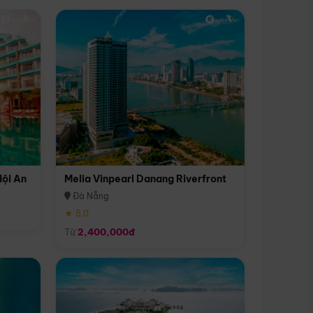
Hội An
Melia Vinpearl Danang Riverfront
Đà Nẵng
★ 5.0
Từ
2,400,000đ