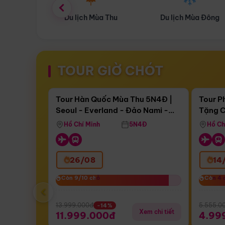
ùa Thu
Du lịch Mùa Đông
Combo Du lịch
TOUR GIỜ CHÓT
Điểm nổi bật
Còn
15 ngày 19:15:49
Còn
03 
Tour Hàn Quốc Mùa Thu 5N4Đ |
Tour P
Seoul - Everland - Đảo Nami -
Tặng C
Bay Sun Phuquoc Airways
Tặng C
Tháp Namsan (Bay Sun Phuquoc
Hôn - 
Hồ Chí Minh
5N4Đ
Hồ Ch
Airways)
26/08
14
Còn 9/10 chỗ
Còn 9/10 chỗ
Còn 4 
Còn 4 
‹
13.999.000đ
5.555.0
-14%
Xem chi tiết
11.999.000đ
4.99