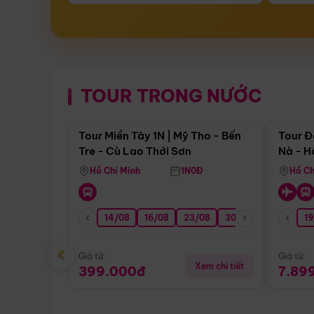
TOUR TRONG NƯỚC
Điểm nổi bật
Tour Miền Tây 1N | Mỹ Tho - Bến
Tour Đ
Tre - Cù Lao Thới Sơn
Nà - H
Nha
Hồ Chí Minh
1N0Đ
Hồ Ch
14/08
16/08
23/08
30/08
06/09
19
1
‹
Giá từ:
Giá từ:
Xem chi tiết
399.000đ
7.89