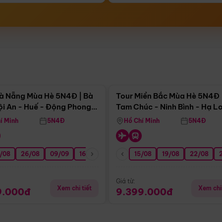
Điểm nổi bật
Điểm nổi
à Nẵng Mùa Hè 5N4Đ | Bà
Tour Miền Bắc Mùa Hè 5N4Đ 
ội An - Huế - Động Phong
Tam Chúc - Ninh Bình - Hạ L
í Minh
5N4Đ
Hồ Chí Minh
5N4Đ
/08
3/09
26/08
20/09
09/09
27/09
16/09
23/09
15/08
30/09
19/08
07/10
22/08
14/10
Giá từ:
Xem chi tiết
Xem chi 
9.000đ
9.399.000đ