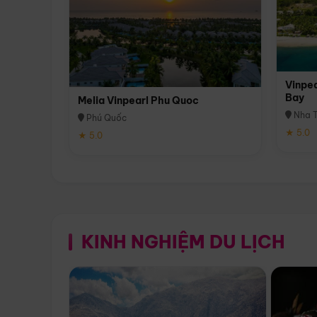
Vinpea
Bay
Melia Vinpearl Phu Quoc
Nha T
Phú Quốc
★ 5.0
★ 5.0
KINH NGHIỆM DU LỊCH