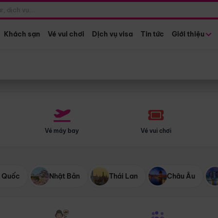
Điểm khởi hành
Tháng khở
Hồ Chí Minh
Bất kỳ 
Khách sạn
Vé vui chơi
Dịch vụ visa
Tin tức
Giới thiệu
Vé máy bay
Vé vui chơi
 Quốc
Nhật Bản
Thái Lan
Châu Âu