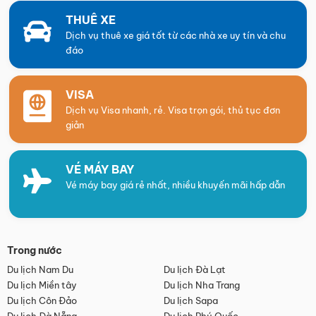
THUÊ XE
Dịch vụ thuê xe giá tốt từ các nhà xe uy tín và chu
đáo
VISA
Dịch vụ Visa nhanh, rẻ. Visa trọn gói, thủ tục đơn
giản
VÉ MÁY BAY
Vé máy bay giá rẻ nhất, nhiều khuyến mãi hấp dẫn
Trong nước
Du lịch Nam Du
Du lịch Đà Lạt
Du lịch Miền tây
Du lịch Nha Trang
Du lịch Côn Đảo
Du lịch Sapa