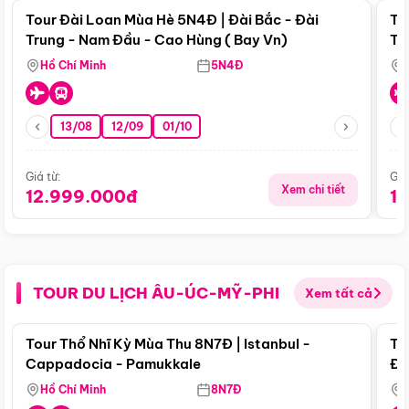
Tour Đài Loan Mùa Hè 5N4Đ | Đài Bắc - Đài
To
Trung - Nam Đầu - Cao Hùng ( Bay Vn)
Tr
Hồ Chí Minh
5N4Đ
13/08
12/09
01/10
Giá từ:
Giá
Xem chi tiết
12.999.000đ
1
TOUR DU LỊCH ÂU-ÚC-MỸ-PHI
Xem tất cả
Điểm nổi bật
Tour Thổ Nhĩ Kỳ Mùa Thu 8N7Đ | Istanbul -
To
Cappadocia - Pamukkale
Đế
Hồ Chí Minh
8N7Đ