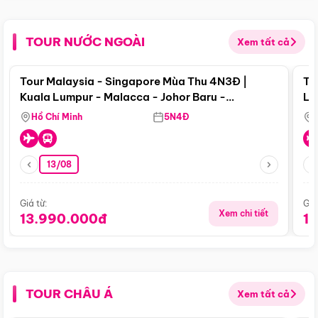
TOUR NƯỚC NGOÀI
Xem tất cả
Điểm nổi bật
Tour Malaysia - Singapore Mùa Thu 4N3Đ |
To
Kuala Lumpur - Malacca - Johor Baru -
Lử
Singapore
Hồ Chí Minh
5N4Đ
13/08
Giá từ:
Giá
Xem chi tiết
13.990.000đ
1
TOUR CHÂU Á
Xem tất cả
Điểm nổi bật