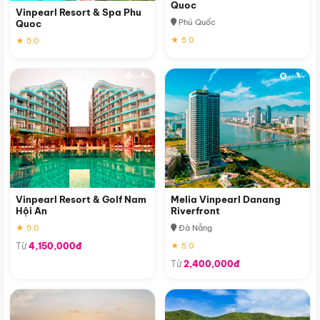
Quoc
Vinpearl Resort & Spa Phu
Phú Quốc
Quoc
★ 5.0
★ 5.0
Vinpearl Resort & Golf Nam
Melia Vinpearl Danang
Hội An
Riverfront
★ 5.0
Đà Nẵng
Từ
4,150,000đ
★ 5.0
Từ
2,400,000đ