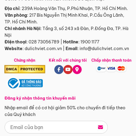
Địa chỉ
: 239A Hoàng Văn Thụ, P.Phú Nhuận, TP. Hồ Chí Minh.
Văn phòng
:
217 Bis Nguyễn Thị Minh Khai, P.Cầu Ông Lãnh,
TP. Hồ Chí Minh.
Chi nhánh Hà Nội
:
Tầng 3, số 243 xã Đàn, P.Đống Đa, TP. Hà
Nội
Điện thoại
:
028 73056789
|
Hotline
:
1900 1177
Website
:
dulichviet.com.vn
|
Email
:
info@dulichviet.com.vn
Chứng nhận
Kết nối với chúng tôi
Chấp nhận thanh toán
Đăng ký nhận thông tin khuyến mãi
Nhập email để có cơ hội giảm 50% cho chuyến đi tiếp theo
của Quý khách