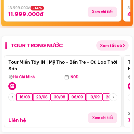
13.999.000đ
5.5
-14%
Xem chi tiết
11.999.000đ
4
TOUR TRONG NƯỚC
Xem tất cả
Điểm nổi bật
Tour Miền Tây 1N | Mỹ Tho - Bến Tre - Cù Lao Thới
To
Sơn
Hu
Hồ Chí Minh
1N0Đ
16/08
23/08
30/08
06/09
13/09
20/09
27/0
Giá
Xem chi tiết
7
Liên hệ