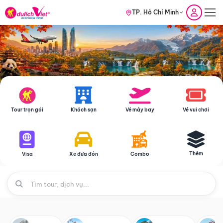
TP. Hồ Chí Minh
Tour trọn gói
Khách sạn
Vé máy bay
Vé vui chơi
Thêm
Visa
Xe đưa đón
Combo