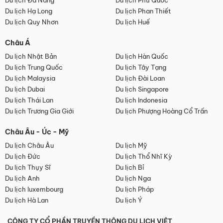
Du lịch Đà Nẵng
Du lịch Phú Quốc
Du lịch Hạ Long
Du lịch Phan Thiết
Du lịch Quy Nhơn
Du lịch Huế
Châu Á
Du lịch Nhật Bản
Du lịch Hàn Quốc
Du lịch Trung Quốc
Du lịch Tây Tạng
Du lịch Malaysia
Du lịch Đài Loan
Du lịch Dubai
Du lịch Singapore
Du lịch Thái Lan
Du lịch Indonesia
Du lịch Trương Gia Giới
Du lịch Phượng Hoàng Cổ Trấn
Châu Âu - Úc - Mỹ
Du lịch Châu Âu
Du lịch Mỹ
Du lịch Đức
Du lịch Thổ Nhĩ Kỳ
Du lịch Thụy Sĩ
Du lịch Bỉ
Du lịch Anh
Du lịch Nga
Du lịch luxembourg
Du lịch Pháp
Du lịch Hà Lan
Du lịch Ý
CÔNG TY CỔ PHẦN TRUYỀN THÔNG DU LỊCH VIỆT