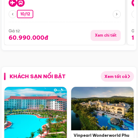
10/12
Giá từ:
Giá
Xem chi tiết
60.990.000đ
1
KHÁCH SẠN NỔI BẬT
Xem tất cả
Vinpearl Wonderworld Phu