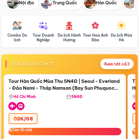
Nội địa
Trung Quốc
Hàn Quốc
N
Combo Du
Tour Doanh
Du lịch Hành
Tour Hoa Anh
Du lịch Mùa
D
lịch
Nghiệp
Hương
Đào
Hè
TOUR GIỜ CHÓT
Xem tất cả
Điểm nổi bật
Còn
17 ngày 19:09:19
Cò
Tour Hàn Quốc Mùa Thu 5N4Đ | Seoul - Everland
To
- Đảo Nami - Tháp Namsan (Bay Sun Phuquoc
Hò
Bay Sun Phuquoc Airways
Tặ
Airways)
Aq
Hồ Chí Minh
5N4Đ
26/08
‹
Còn 10 chỗ
Còn 10 chỗ
C
C