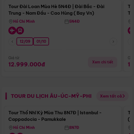
Tour Đài Loan Mùa Hè 5N4Đ | Đài Bắc - Đài
To
Trung - Nam Đầu - Cao Hùng ( Bay Vn)
Tr
Hồ Chí Minh
5N4Đ
12/09
01/10
Giá từ:
Giá
Xem chi tiết
12.999.000đ
1
TOUR DU LỊCH ÂU-ÚC-MỸ-PHI
Xem tất cả
Điểm nổi bật
Tour Thổ Nhĩ Kỳ Mùa Thu 8N7Đ | Istanbul -
To
Cappadocia - Pamukkale
(B
Hồ Chí Minh
8N7Đ