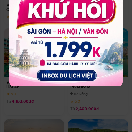
Quoc
Vinpearl Resort & Spa Phu
Phú Quốc
Quoc
★ 5.0
★ 5.0
Vinpearl Resort & Golf Nam
Melia Vinpearl Danang
Hội An
Riverfront
★ 5.0
Đà Nẵng
Từ
4,150,000đ
★ 5.0
Từ
2,400,000đ