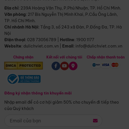
Địa chỉ
: 239A Hoàng Văn Thụ, P.Phú Nhuận, TP. Hồ Chí Minh.
Văn phòng
:
217 Bis Nguyễn Thị Minh Khai, P.Cầu Ông Lãnh,
TP. Hồ Chí Minh.
Chi nhánh Hà Nội
:
Tầng 3, số 243 xã Đàn, P.Đống Đa, TP. Hà
Nội
Điện thoại
:
028 73056789
|
Hotline
:
1900 1177
Website
:
dulichviet.com.vn
|
Email
:
info@dulichviet.com.vn
Chứng nhận
Kết nối với chúng tôi
Chấp nhận thanh toán
Đăng ký nhận thông tin khuyến mãi
Nhập email để có cơ hội giảm 50% cho chuyến đi tiếp theo
của Quý khách