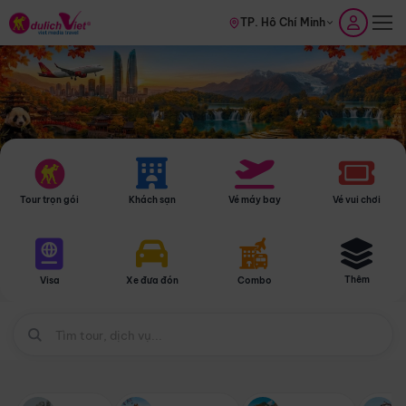
TP. Hồ Chí Minh
Tour trọn gói
Khách sạn
Vé máy bay
Vé vui chơi
Thêm
Visa
Xe đưa đón
Combo