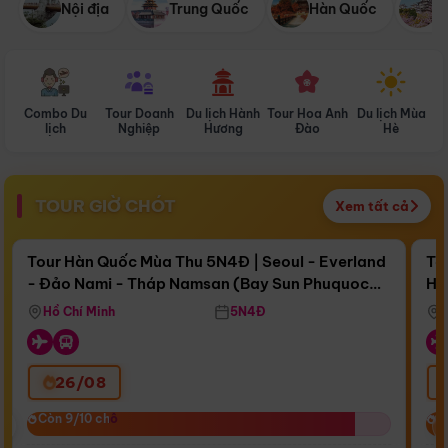
Nội địa
Trung Quốc
Hàn Quốc
N
Combo Du
Tour Doanh
Du lịch Hành
Tour Hoa Anh
Du lịch Mùa
D
lịch
Nghiệp
Hương
Đào
Hè
TOUR GIỜ CHÓT
Xem tất cả
Điểm nổi bật
Còn
15 ngày 14:56:47
Cò
Tour Hàn Quốc Mùa Thu 5N4Đ | Seoul - Everland
To
- Đảo Nami - Tháp Namsan (Bay Sun Phuquoc
Hò
Bay Sun Phuquoc Airways
Tặ
Airways)
Aq
Hồ Chí Minh
5N4Đ
26/08
‹
Còn 9/10 chỗ
Còn 9/10 chỗ
C
C