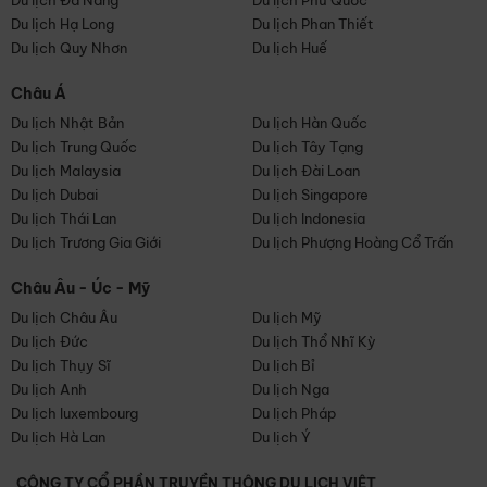
Du lịch Đà Nẵng
Du lịch Phú Quốc
Du lịch Hạ Long
Du lịch Phan Thiết
Du lịch Quy Nhơn
Du lịch Huế
Châu Á
Du lịch Nhật Bản
Du lịch Hàn Quốc
Du lịch Trung Quốc
Du lịch Tây Tạng
Du lịch Malaysia
Du lịch Đài Loan
Du lịch Dubai
Du lịch Singapore
Du lịch Thái Lan
Du lịch Indonesia
Du lịch Trương Gia Giới
Du lịch Phượng Hoàng Cổ Trấn
Châu Âu - Úc - Mỹ
Du lịch Châu Âu
Du lịch Mỹ
Du lịch Đức
Du lịch Thổ Nhĩ Kỳ
Du lịch Thụy Sĩ
Du lịch Bỉ
Du lịch Anh
Du lịch Nga
Du lịch luxembourg
Du lịch Pháp
Du lịch Hà Lan
Du lịch Ý
CÔNG TY CỔ PHẦN TRUYỀN THÔNG DU LỊCH VIỆT