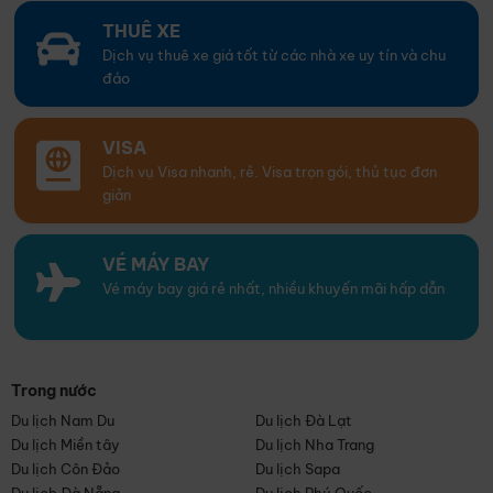
THUÊ XE
Dịch vụ thuê xe giá tốt từ các nhà xe uy tín và chu
đáo
VISA
Dịch vụ Visa nhanh, rẻ. Visa trọn gói, thủ tục đơn
giản
VÉ MÁY BAY
Vé máy bay giá rẻ nhất, nhiều khuyến mãi hấp dẫn
Trong nước
Du lịch Nam Du
Du lịch Đà Lạt
Du lịch Miền tây
Du lịch Nha Trang
Du lịch Côn Đảo
Du lịch Sapa