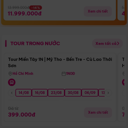
13.999.000đ
5.5
-14%
Xem chi tiết
11.999.000đ
4
TOUR TRONG NƯỚC
Xem tất cả
Điểm nổi bật
Tour Miền Tây 1N | Mỹ Tho - Bến Tre - Cù Lao Thới
To
Sơn
Hu
Hồ Chí Minh
1N0Đ
14/08
16/08
23/08
30/08
06/09
13/09
20/0
Giá từ:
Giá
Xem chi tiết
399.000đ
7