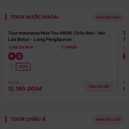
TOUR NƯỚC NGOÀI
Xem tất cả
Điểm nổi bật
Tour Indonesia Mùa Thu 4N3Đ | Đảo Bali - Núi
To
Lửa Batur - Làng Penglipuran
Tr
Hồ Chí Minh
4N3Đ
07/11
Giá từ:
Giá
Xem chi tiết
12.190.000đ
1
TOUR CHÂU Á
Xem tất cả
Điểm nổi bật